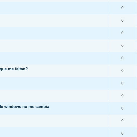
0
0
0
0
0
 que me faltan?
0
0
0
 de windows no me cambia
0
0
0