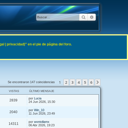
Buscar
Búsqueda avanzad
 | privacidad)" en el pie de página del foro.
1
2
3
4
5
6
Siguiente
Se encontraron 147 coincidencias
VISTAS
ÚLTIMO MENSAJE
por
Lucia
2839
24 Jun 2026, 15:30
por
Win_10
2040
11 Jun 2026, 23:49
por
wontollamx
14311
06 Abr 2026, 19:23