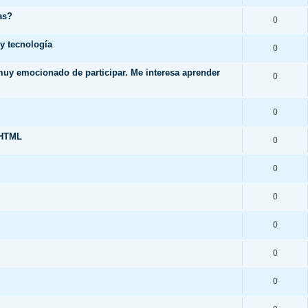
as?
0
y tecnología
0
 muy emocionado de participar. Me interesa aprender
0
0
.HTML
0
0
0
0
0
0