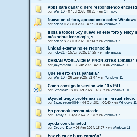
Apps para ganar dinero respondiendo encuest
por
Win_10
»
07 Jul 2025, 08:25
» en
Off Topic
Nuevo en el foro, aprendiendo sobre Windows 
por
zeisha
»
23 Jun 2025, 07:49
» en
Windows 7
¡Hola a todos! Soy nuevo en este foro y estoy
más sobre tecnología, s
por
zeisha
»
23 Jun 2025, 07:41
» en
Windows 7
Unidad externa no es reconocida
por
ricky21
»
15 Abr 2025, 14:25
» en
Informática
DEBIAN WORLWIDE MIRROR SITES-10919924
por
joeyramone
»
05 Abr 2025, 02:09
» en
Windows 11
Que es esto en la pantalla?
por
Win_10
»
26 Ene 2025, 21:07
» en
Windows 11
Como consigo la version win 10 v1511
por
StracktaxD
»
08 Oct 2024, 16:36
» en
Windows 10
¡Ayuda! tengo problemas con mi visual studio
por
Jazeyeager0099
»
04 Oct 2024, 06:48
» en
Windows 11
Hp probook incomunicado
por
Camily
»
11 Ago 2024, 21:37
» en
Windows 7
ayuda con clonedvd
por
Coyote_Dax
»
08 Ago 2024, 15:07
» en
Windows 11
Hay chica de buen corazón?