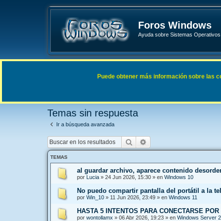
Foros Windows
Ayuda sobre Sistemas Operativos 
Enlaces rápidos
FAQ
Puede obtener más información sobre las cook
Índice general
Buscar
Temas sin respuesta
Temas sin respuesta
Ir a búsqueda avanzada
Buscar
Búsqueda avanzada
TEMAS
al guardar archivo, aparece contenido desord
por
Lucia
»
24 Jun 2026, 15:30
» en
Windows 10
No puedo compartir pantalla del portátil a la te
por
Win_10
»
11 Jun 2026, 23:49
» en
Windows 11
HASTA 5 INTENTOS PARA CONECTARSE POR
por
wontollamx
»
06 Abr 2026, 19:23
» en
Windows Server 