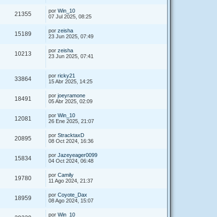
por
Win_10
21355
07 Jul 2025, 08:25
por
zeisha
15189
23 Jun 2025, 07:49
por
zeisha
10213
23 Jun 2025, 07:41
por
ricky21
33864
15 Abr 2025, 14:25
por
joeyramone
18491
05 Abr 2025, 02:09
por
Win_10
12081
26 Ene 2025, 21:07
por
StracktaxD
20895
08 Oct 2024, 16:36
por
Jazeyeager0099
15834
04 Oct 2024, 06:48
por
Camily
19780
11 Ago 2024, 21:37
por
Coyote_Dax
18959
08 Ago 2024, 15:07
por
Win_10