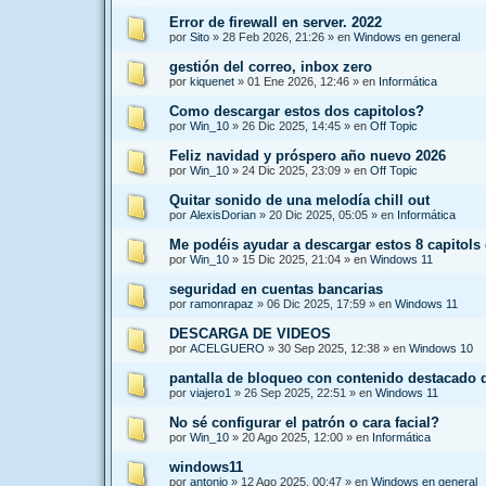
Error de firewall en server. 2022
por
Sito
»
28 Feb 2026, 21:26
» en
Windows en general
gestión del correo, inbox zero
por
kiquenet
»
01 Ene 2026, 12:46
» en
Informática
Como descargar estos dos capitolos?
por
Win_10
»
26 Dic 2025, 14:45
» en
Off Topic
Feliz navidad y próspero año nuevo 2026
por
Win_10
»
24 Dic 2025, 23:09
» en
Off Topic
Quitar sonido de una melodía chill out
por
AlexisDorian
»
20 Dic 2025, 05:05
» en
Informática
Me podéis ayudar a descargar estos 8 capitols
por
Win_10
»
15 Dic 2025, 21:04
» en
Windows 11
seguridad en cuentas bancarias
por
ramonrapaz
»
06 Dic 2025, 17:59
» en
Windows 11
DESCARGA DE VIDEOS
por
ACELGUERO
»
30 Sep 2025, 12:38
» en
Windows 10
pantalla de bloqueo con contenido destacado
por
viajero1
»
26 Sep 2025, 22:51
» en
Windows 11
No sé configurar el patrón o cara facial?
por
Win_10
»
20 Ago 2025, 12:00
» en
Informática
windows11
por
antonio
»
12 Ago 2025, 00:47
» en
Windows en general