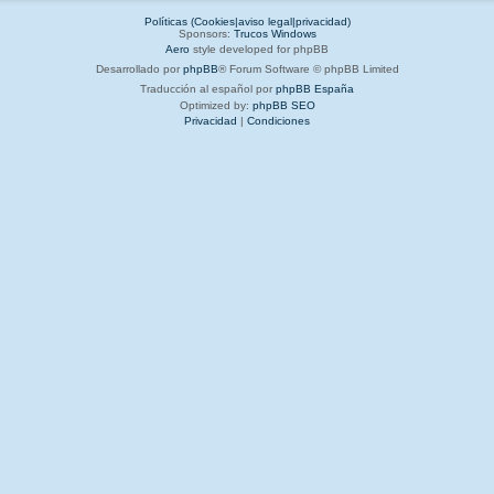
Políticas (Cookies|aviso legal|privacidad)
Sponsors:
Trucos Windows
Aero
style developed for phpBB
Desarrollado por
phpBB
® Forum Software © phpBB Limited
Traducción al español por
phpBB España
Optimized by:
phpBB SEO
Privacidad
|
Condiciones