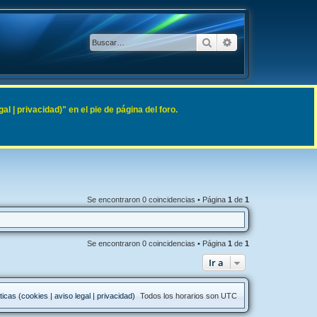
Buscar
Búsqueda avanzad
 | privacidad)" en el pie de página del foro.
Se encontraron 0 coincidencias • Página
1
de
1
Se encontraron 0 coincidencias • Página
1
de
1
Ir a
ticas (cookies | aviso legal | privacidad)
Todos los horarios son
UTC