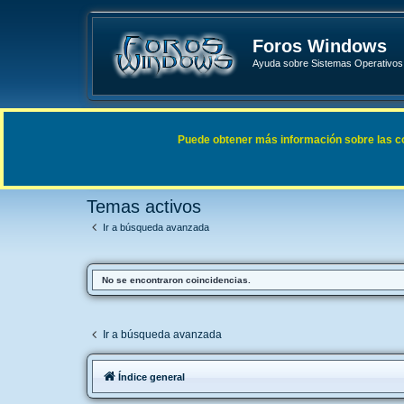
Foros Windows
Ayuda sobre Sistemas Operativos 
Enlaces rápidos
FAQ
Puede obtener más información sobre las cook
Índice general
Buscar
Temas activos
Temas activos
Ir a búsqueda avanzada
No se encontraron coincidencias.
Ir a búsqueda avanzada
Índice general