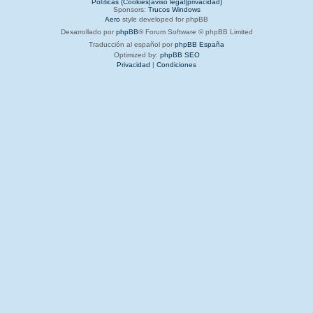
Políticas (Cookies|aviso legal|privacidad)
Sponsors:
Trucos Windows
Aero
style developed for phpBB
Desarrollado por
phpBB
® Forum Software © phpBB Limited
Traducción al español por
phpBB España
Optimized by:
phpBB SEO
Privacidad
|
Condiciones