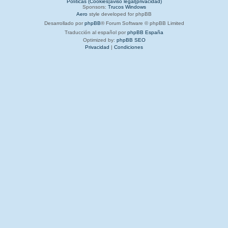
Políticas (Cookies|aviso legal|privacidad)
Sponsors:
Trucos Windows
Aero
style developed for phpBB
Desarrollado por
phpBB
® Forum Software © phpBB Limited
Traducción al español por
phpBB España
Optimized by:
phpBB SEO
Privacidad
|
Condiciones