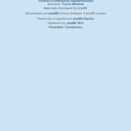
Políticas (Cookies|aviso legal|privacidad)
Sponsors:
Trucos Windows
Aero
style developed for phpBB
Desarrollado por
phpBB
® Forum Software © phpBB Limited
Traducción al español por
phpBB España
Optimized by:
phpBB SEO
Privacidad
|
Condiciones