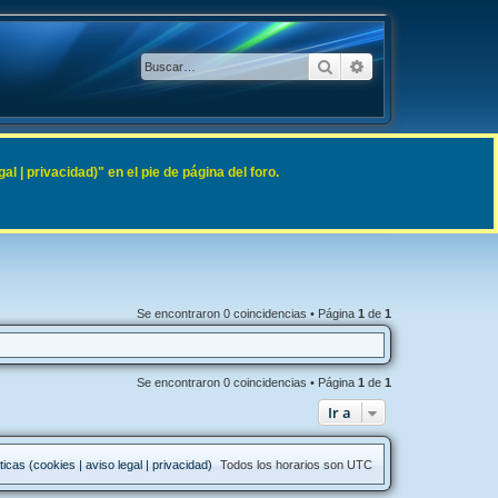
Buscar
Búsqueda avanzad
 | privacidad)" en el pie de página del foro.
Se encontraron 0 coincidencias • Página
1
de
1
Se encontraron 0 coincidencias • Página
1
de
1
Ir a
ticas (cookies | aviso legal | privacidad)
Todos los horarios son
UTC