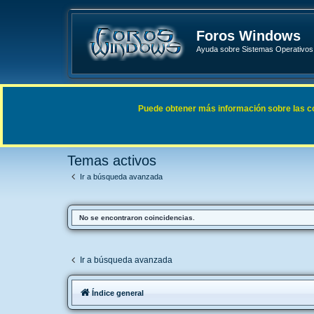
Foros Windows
Ayuda sobre Sistemas Operativos 
Enlaces rápidos
FAQ
Puede obtener más información sobre las cook
Índice general
Buscar
Temas activos
Temas activos
Ir a búsqueda avanzada
No se encontraron coincidencias.
Ir a búsqueda avanzada
Índice general