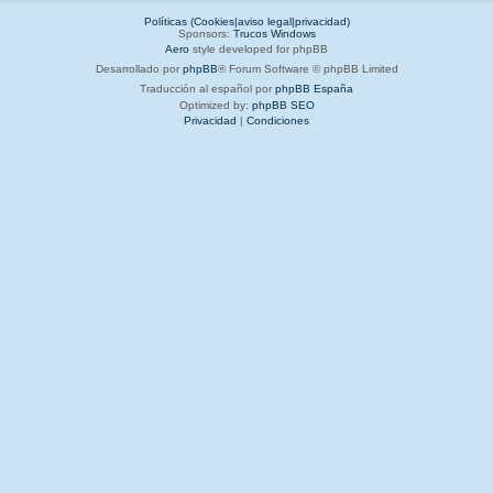
Políticas (Cookies|aviso legal|privacidad)
Sponsors:
Trucos Windows
Aero
style developed for phpBB
Desarrollado por
phpBB
® Forum Software © phpBB Limited
Traducción al español por
phpBB España
Optimized by:
phpBB SEO
Privacidad
|
Condiciones