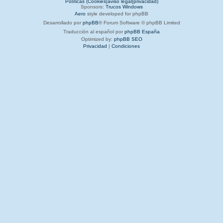
Políticas (Cookies|aviso legal|privacidad)
Sponsors:
Trucos Windows
Aero
style developed for phpBB
Desarrollado por
phpBB
® Forum Software © phpBB Limited
Traducción al español por
phpBB España
Optimized by:
phpBB SEO
Privacidad
|
Condiciones