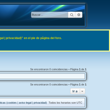
Buscar
Búsqueda avanzad
 | privacidad)" en el pie de página del foro.
Se encontraron 0 coincidencias • Página
1
de
1
Se encontraron 0 coincidencias • Página
1
de
1
Ir a
ticas (cookies | aviso legal | privacidad)
Todos los horarios son
UTC