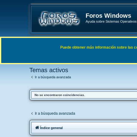
Foros Windows
Ayuda sobre Sistemas Operativos 
Enlaces rápidos
FAQ
Puede obtener más información sobre las cook
Índice general
Buscar
Temas activos
Temas activos
Ir a búsqueda avanzada
No se encontraron coincidencias.
Ir a búsqueda avanzada
Índice general