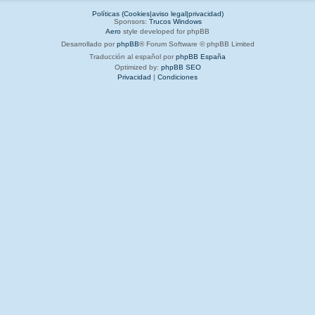
Políticas (Cookies|aviso legal|privacidad)
Sponsors:
Trucos Windows
Aero
style developed for phpBB
Desarrollado por
phpBB
® Forum Software © phpBB Limited
Traducción al español por
phpBB España
Optimized by:
phpBB SEO
Privacidad
|
Condiciones