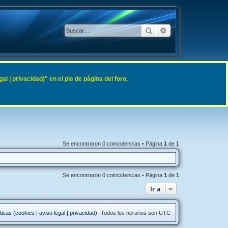
Buscar
Búsqueda avanzad
 | privacidad)" en el pie de página del foro.
Se encontraron 0 coincidencias • Página
1
de
1
Se encontraron 0 coincidencias • Página
1
de
1
Ir a
ticas (cookies | aviso legal | privacidad)
Todos los horarios son
UTC