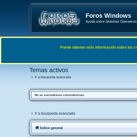
Foros Windows
Ayuda sobre Sistemas Operativos 
Enlaces rápidos
FAQ
Puede obtener más información sobre las cook
Índice general
Buscar
Temas activos
Temas activos
Ir a búsqueda avanzada
No se encontraron coincidencias.
Ir a búsqueda avanzada
Índice general