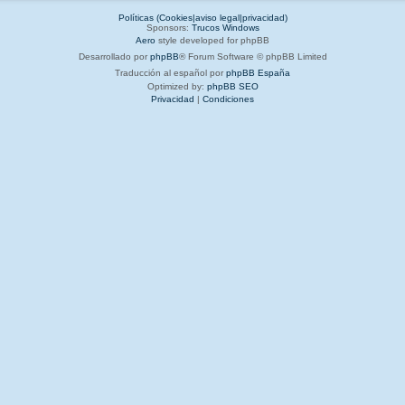
Políticas (Cookies|aviso legal|privacidad)
Sponsors:
Trucos Windows
Aero
style developed for phpBB
Desarrollado por
phpBB
® Forum Software © phpBB Limited
Traducción al español por
phpBB España
Optimized by:
phpBB SEO
Privacidad
|
Condiciones