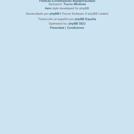
Políticas (Cookies|aviso legal|privacidad)
Sponsors:
Trucos Windows
Aero
style developed for phpBB
Desarrollado por
phpBB
® Forum Software © phpBB Limited
Traducción al español por
phpBB España
Optimized by:
phpBB SEO
Privacidad
|
Condiciones