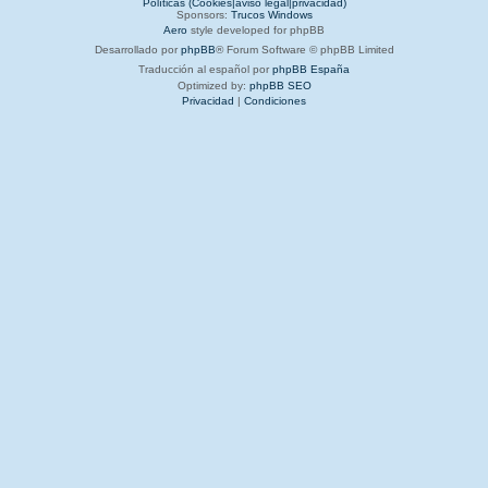
Políticas (Cookies|aviso legal|privacidad)
Sponsors:
Trucos Windows
Aero
style developed for phpBB
Desarrollado por
phpBB
® Forum Software © phpBB Limited
Traducción al español por
phpBB España
Optimized by:
phpBB SEO
Privacidad
|
Condiciones