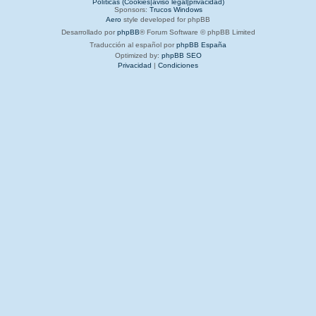
Políticas (Cookies|aviso legal|privacidad)
Sponsors:
Trucos Windows
Aero
style developed for phpBB
Desarrollado por
phpBB
® Forum Software © phpBB Limited
Traducción al español por
phpBB España
Optimized by:
phpBB SEO
Privacidad
|
Condiciones