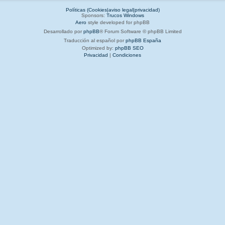
Políticas (Cookies|aviso legal|privacidad)
Sponsors:
Trucos Windows
Aero
style developed for phpBB
Desarrollado por
phpBB
® Forum Software © phpBB Limited
Traducción al español por
phpBB España
Optimized by:
phpBB SEO
Privacidad
|
Condiciones