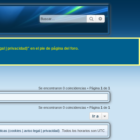
Buscar
Búsqueda avanzad
 | privacidad)" en el pie de página del foro.
Se encontraron 0 coincidencias • Página
1
de
1
Se encontraron 0 coincidencias • Página
1
de
1
Ir a
ticas (cookies | aviso legal | privacidad)
Todos los horarios son
UTC