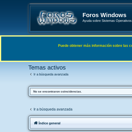
Foros Windows
Ayuda sobre Sistemas Operativos 
Enlaces rápidos
FAQ
Puede obtener más información sobre las cook
Índice general
Buscar
Temas activos
Temas activos
Ir a búsqueda avanzada
No se encontraron coincidencias.
Ir a búsqueda avanzada
Índice general