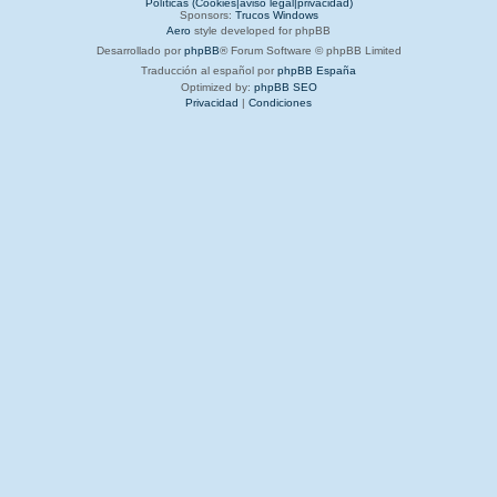
Políticas (Cookies|aviso legal|privacidad)
Sponsors:
Trucos Windows
Aero
style developed for phpBB
Desarrollado por
phpBB
® Forum Software © phpBB Limited
Traducción al español por
phpBB España
Optimized by:
phpBB SEO
Privacidad
|
Condiciones