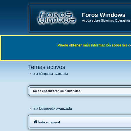
Foros Windows
Ayuda sobre Sistemas Operativos 
Enlaces rápidos
FAQ
Puede obtener más información sobre las cook
Índice general
Buscar
Temas activos
Temas activos
Ir a búsqueda avanzada
No se encontraron coincidencias.
Ir a búsqueda avanzada
Índice general