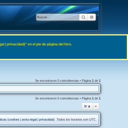
Buscar
Búsqueda avanzad
 | privacidad)" en el pie de página del foro.
Se encontraron 0 coincidencias • Página
1
de
1
Se encontraron 0 coincidencias • Página
1
de
1
Ir a
ticas (cookies | aviso legal | privacidad)
Todos los horarios son
UTC