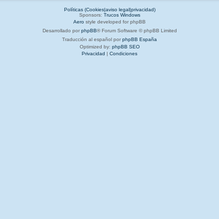
Políticas (Cookies|aviso legal|privacidad)
Sponsors:
Trucos Windows
Aero
style developed for phpBB
Desarrollado por
phpBB
® Forum Software © phpBB Limited
Traducción al español por
phpBB España
Optimized by:
phpBB SEO
Privacidad
|
Condiciones