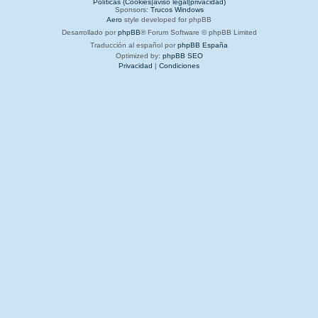
Políticas (Cookies|aviso legal|privacidad)
Sponsors:
Trucos Windows
Aero
style developed for phpBB
Desarrollado por
phpBB
® Forum Software © phpBB Limited
Traducción al español por
phpBB España
Optimized by:
phpBB SEO
Privacidad
|
Condiciones