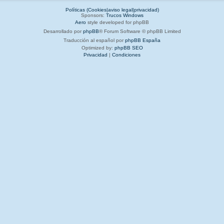
Políticas (Cookies|aviso legal|privacidad)
Sponsors:
Trucos Windows
Aero
style developed for phpBB
Desarrollado por
phpBB
® Forum Software © phpBB Limited
Traducción al español por
phpBB España
Optimized by:
phpBB SEO
Privacidad
|
Condiciones