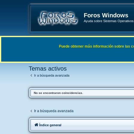
Foros Windows
Ayuda sobre Sistemas Operativos 
Enlaces rápidos
FAQ
Puede obtener más información sobre las cook
Índice general
Buscar
Temas activos
Temas activos
Ir a búsqueda avanzada
No se encontraron coincidencias.
Ir a búsqueda avanzada
Índice general