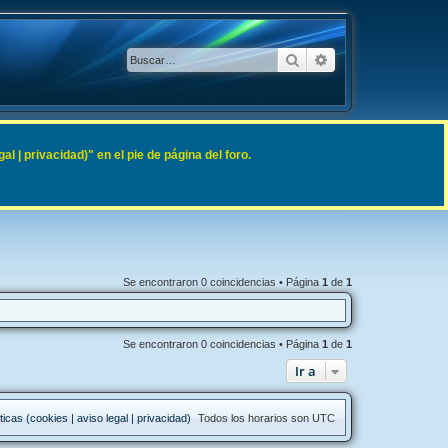
Buscar
Búsqueda avanzad
 | privacidad)" en el pie de página del foro.
Se encontraron 0 coincidencias • Página
1
de
1
Se encontraron 0 coincidencias • Página
1
de
1
Ir a
ticas (cookies | aviso legal | privacidad)
Todos los horarios son
UTC