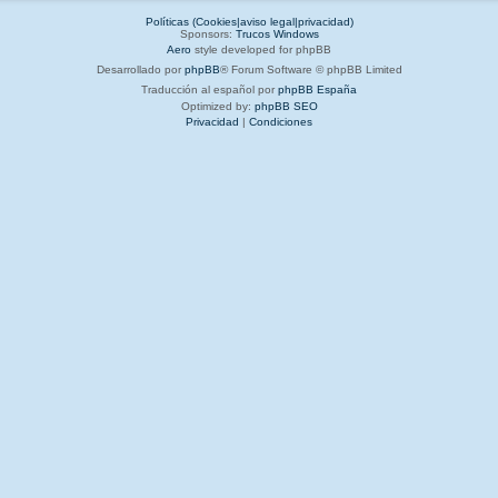
Políticas (Cookies|aviso legal|privacidad)
Sponsors:
Trucos Windows
Aero
style developed for phpBB
Desarrollado por
phpBB
® Forum Software © phpBB Limited
Traducción al español por
phpBB España
Optimized by:
phpBB SEO
Privacidad
|
Condiciones