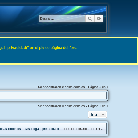
Buscar
Búsqueda avanzad
 | privacidad)" en el pie de página del foro.
Se encontraron 0 coincidencias • Página
1
de
1
Se encontraron 0 coincidencias • Página
1
de
1
Ir a
ticas (cookies | aviso legal | privacidad)
Todos los horarios son
UTC