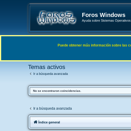
Foros Windows
Ayuda sobre Sistemas Operativos 
Enlaces rápidos
FAQ
Puede obtener más información sobre las cook
Índice general
Buscar
Temas activos
Temas activos
Ir a búsqueda avanzada
No se encontraron coincidencias.
Ir a búsqueda avanzada
Índice general