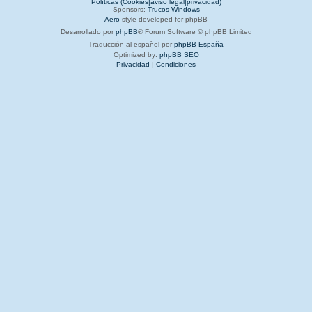
Políticas (Cookies|aviso legal|privacidad)
Sponsors:
Trucos Windows
Aero
style developed for phpBB
Desarrollado por
phpBB
® Forum Software © phpBB Limited
Traducción al español por
phpBB España
Optimized by:
phpBB SEO
Privacidad
|
Condiciones