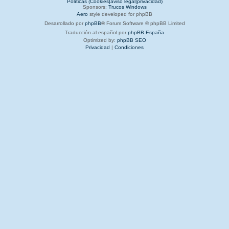
Políticas (Cookies|aviso legal|privacidad)
Sponsors:
Trucos Windows
Aero
style developed for phpBB
Desarrollado por
phpBB
® Forum Software © phpBB Limited
Traducción al español por
phpBB España
Optimized by:
phpBB SEO
Privacidad
|
Condiciones