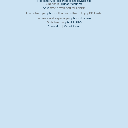
Políticas (Cookies|aviso legal|privacidad)
Sponsors:
Trucos Windows
Aero
style developed for phpBB
Desarrollado por
phpBB
® Forum Software © phpBB Limited
Traducción al español por
phpBB España
Optimized by:
phpBB SEO
Privacidad
|
Condiciones