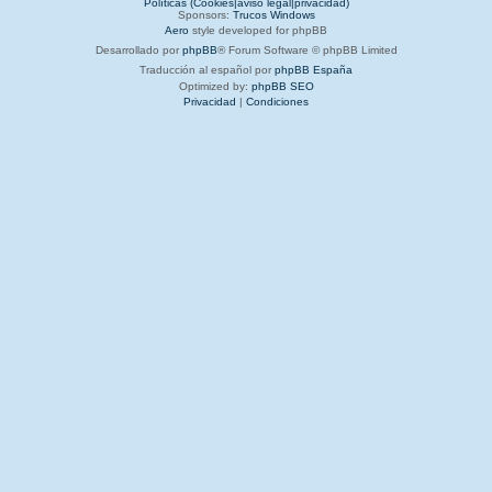
Políticas (Cookies|aviso legal|privacidad)
Sponsors:
Trucos Windows
Aero
style developed for phpBB
Desarrollado por
phpBB
® Forum Software © phpBB Limited
Traducción al español por
phpBB España
Optimized by:
phpBB SEO
Privacidad
|
Condiciones