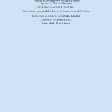
Políticas (Cookies|aviso legal|privacidad)
Sponsors:
Trucos Windows
Aero
style developed for phpBB
Desarrollado por
phpBB
® Forum Software © phpBB Limited
Traducción al español por
phpBB España
Optimized by:
phpBB SEO
Privacidad
|
Condiciones