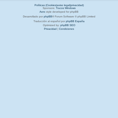
Políticas (Cookies|aviso legal|privacidad)
Sponsors:
Trucos Windows
Aero
style developed for phpBB
Desarrollado por
phpBB
® Forum Software © phpBB Limited
Traducción al español por
phpBB España
Optimized by:
phpBB SEO
Privacidad
|
Condiciones