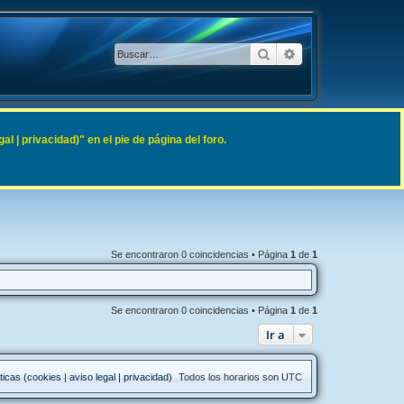
Buscar
Búsqueda avanzad
 | privacidad)" en el pie de página del foro.
Se encontraron 0 coincidencias • Página
1
de
1
Se encontraron 0 coincidencias • Página
1
de
1
Ir a
ticas (cookies | aviso legal | privacidad)
Todos los horarios son
UTC