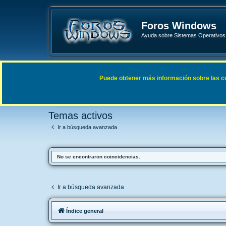
Foros Windows
Ayuda sobre Sistemas Operativos 
Enlaces rápidos
FAQ
Puede obtener más información sobre las cook
Índice general
Buscar
Temas activos
Temas activos
Ir a búsqueda avanzada
No se encontraron coincidencias.
Ir a búsqueda avanzada
Índice general