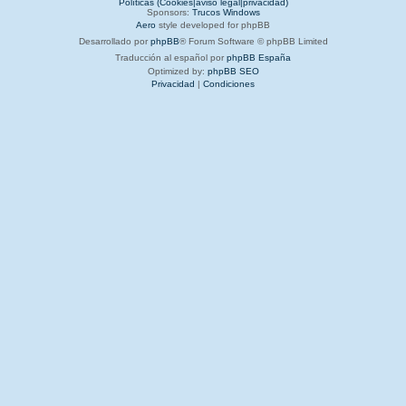
Políticas (Cookies|aviso legal|privacidad)
Sponsors:
Trucos Windows
Aero
style developed for phpBB
Desarrollado por
phpBB
® Forum Software © phpBB Limited
Traducción al español por
phpBB España
Optimized by:
phpBB SEO
Privacidad
|
Condiciones