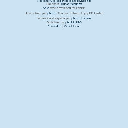
Políticas (Cookies|aviso legal|privacidad)
Sponsors:
Trucos Windows
Aero
style developed for phpBB
Desarrollado por
phpBB
® Forum Software © phpBB Limited
Traducción al español por
phpBB España
Optimized by:
phpBB SEO
Privacidad
|
Condiciones