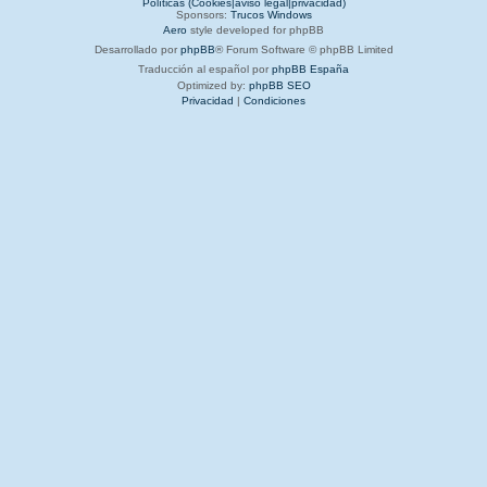
Políticas (Cookies|aviso legal|privacidad)
Sponsors:
Trucos Windows
Aero
style developed for phpBB
Desarrollado por
phpBB
® Forum Software © phpBB Limited
Traducción al español por
phpBB España
Optimized by:
phpBB SEO
Privacidad
|
Condiciones