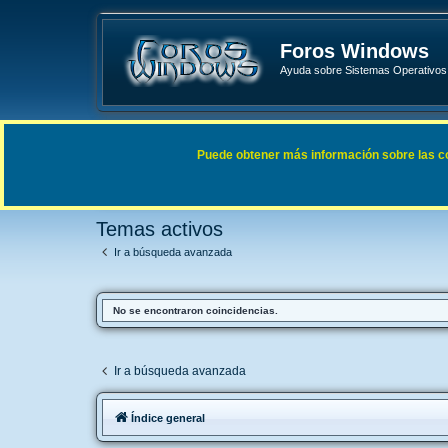
Foros Windows
Ayuda sobre Sistemas Operativos 
Enlaces rápidos
FAQ
Puede obtener más información sobre las cook
Índice general
Buscar
Temas activos
Temas activos
Ir a búsqueda avanzada
No se encontraron coincidencias.
Ir a búsqueda avanzada
Índice general