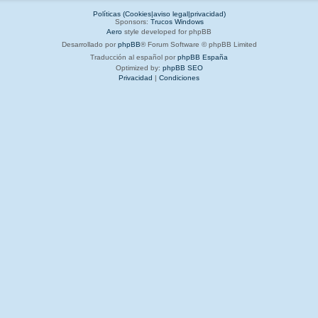
Políticas (Cookies|aviso legal|privacidad)
Sponsors:
Trucos Windows
Aero
style developed for phpBB
Desarrollado por
phpBB
® Forum Software © phpBB Limited
Traducción al español por
phpBB España
Optimized by:
phpBB SEO
Privacidad
|
Condiciones