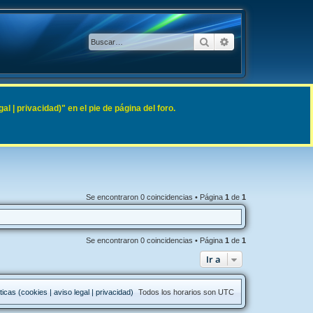
Buscar
Búsqueda avanzad
 | privacidad)" en el pie de página del foro.
Se encontraron 0 coincidencias • Página
1
de
1
Se encontraron 0 coincidencias • Página
1
de
1
Ir a
ticas (cookies | aviso legal | privacidad)
Todos los horarios son
UTC