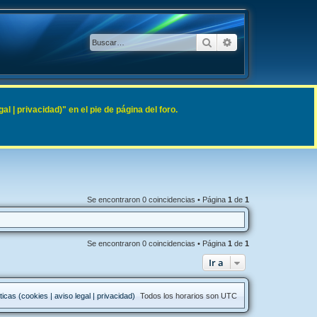
Buscar
Búsqueda avanzad
 | privacidad)" en el pie de página del foro.
Se encontraron 0 coincidencias • Página
1
de
1
Se encontraron 0 coincidencias • Página
1
de
1
Ir a
ticas (cookies | aviso legal | privacidad)
Todos los horarios son
UTC