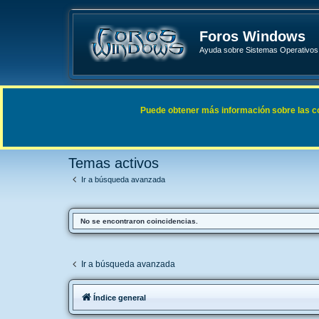
Foros Windows
Ayuda sobre Sistemas Operativos 
Enlaces rápidos
FAQ
Puede obtener más información sobre las cook
Índice general
Buscar
Temas activos
Temas activos
Ir a búsqueda avanzada
No se encontraron coincidencias.
Ir a búsqueda avanzada
Índice general