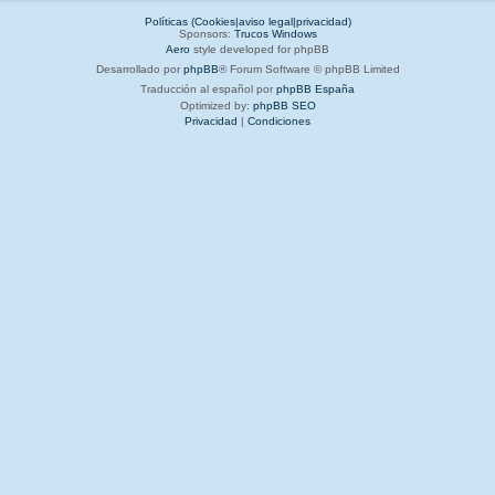
Políticas (Cookies|aviso legal|privacidad)
Sponsors:
Trucos Windows
Aero
style developed for phpBB
Desarrollado por
phpBB
® Forum Software © phpBB Limited
Traducción al español por
phpBB España
Optimized by:
phpBB SEO
Privacidad
|
Condiciones