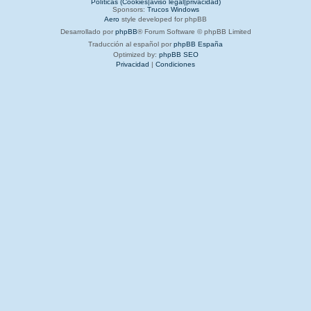
Políticas (Cookies|aviso legal|privacidad)
Sponsors:
Trucos Windows
Aero
style developed for phpBB
Desarrollado por
phpBB
® Forum Software © phpBB Limited
Traducción al español por
phpBB España
Optimized by:
phpBB SEO
Privacidad
|
Condiciones