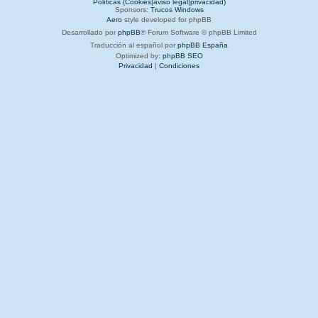
Políticas (Cookies|aviso legal|privacidad)
Sponsors:
Trucos Windows
Aero
style developed for phpBB
Desarrollado por
phpBB
® Forum Software © phpBB Limited
Traducción al español por
phpBB España
Optimized by:
phpBB SEO
Privacidad
|
Condiciones