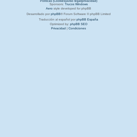
Políticas (Cookies|aviso legal|privacidad)
Sponsors:
Trucos Windows
Aero
style developed for phpBB
Desarrollado por
phpBB
® Forum Software © phpBB Limited
Traducción al español por
phpBB España
Optimized by:
phpBB SEO
Privacidad
|
Condiciones