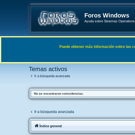
Foros Windows
Ayuda sobre Sistemas Operativos 
Enlaces rápidos
FAQ
Puede obtener más información sobre las cook
Índice general
Buscar
Temas activos
Temas activos
Ir a búsqueda avanzada
No se encontraron coincidencias.
Ir a búsqueda avanzada
Índice general