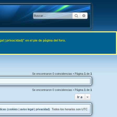
Buscar
Búsqueda avanzad
 | privacidad)" en el pie de página del foro.
Se encontraron 0 coincidencias • Página
1
de
1
Se encontraron 0 coincidencias • Página
1
de
1
Ir a
ticas (cookies | aviso legal | privacidad)
Todos los horarios son
UTC