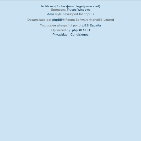
Políticas (Cookies|aviso legal|privacidad)
Sponsors:
Trucos Windows
Aero
style developed for phpBB
Desarrollado por
phpBB
® Forum Software © phpBB Limited
Traducción al español por
phpBB España
Optimized by:
phpBB SEO
Privacidad
|
Condiciones