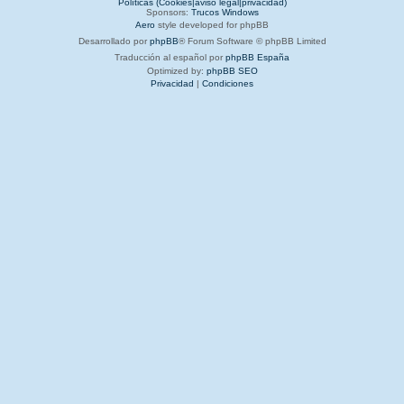
Políticas (Cookies|aviso legal|privacidad)
Sponsors:
Trucos Windows
Aero
style developed for phpBB
Desarrollado por
phpBB
® Forum Software © phpBB Limited
Traducción al español por
phpBB España
Optimized by:
phpBB SEO
Privacidad
|
Condiciones