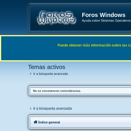
Foros Windows
Ayuda sobre Sistemas Operativos 
Enlaces rápidos
FAQ
Puede obtener más información sobre las cook
Índice general
Buscar
Temas activos
Temas activos
Ir a búsqueda avanzada
No se encontraron coincidencias.
Ir a búsqueda avanzada
Índice general