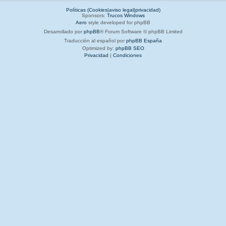
Políticas (Cookies|aviso legal|privacidad)
Sponsors:
Trucos Windows
Aero
style developed for phpBB
Desarrollado por
phpBB
® Forum Software © phpBB Limited
Traducción al español por
phpBB España
Optimized by:
phpBB SEO
Privacidad
|
Condiciones