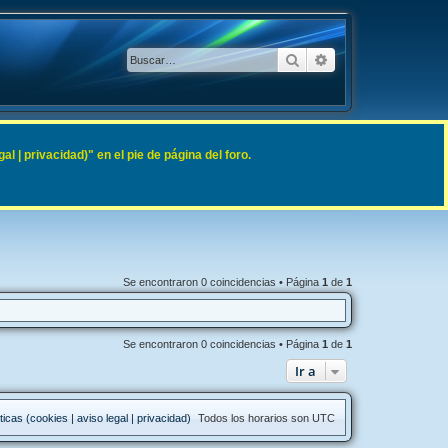
Buscar
Búsqueda avanzad
 | privacidad)" en el pie de página del foro.
Se encontraron 0 coincidencias • Página
1
de
1
Se encontraron 0 coincidencias • Página
1
de
1
Ir a
ticas (cookies | aviso legal | privacidad)
Todos los horarios son
UTC