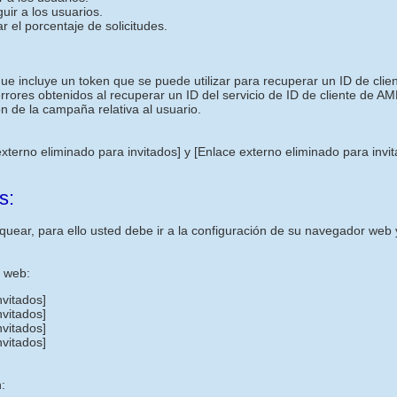
uir a los usuarios.
r el porcentaje de solicitudes.
ncluye un token que se puede utilizar para recuperar un ID de cliente
 errores obtenidos al recuperar un ID del servicio de ID de cliente de AM
n de la campaña relativa al usuario.
externo eliminado para invitados]
y
[Enlace externo eliminado para invi
s:
uear, para ello usted debe ir a la configuración de su navegador web y
s web:
nvitados]
nvitados]
nvitados]
nvitados]
: