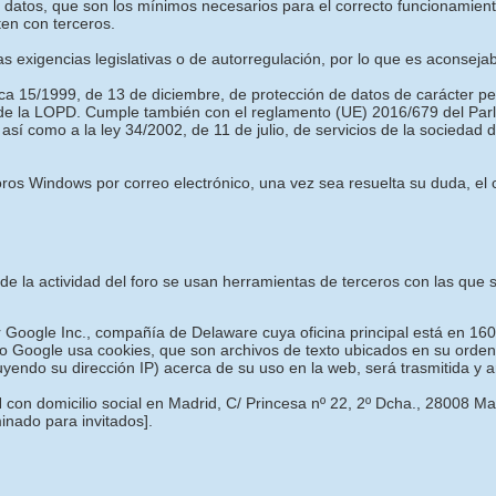
es datos, que son los mínimos necesarios para el correcto funcionamie
ten con terceros.
las exigencias legislativas o de autorregulación, por lo que es aconseja
ica 15/1999, de 13 de diciembre, de protección de datos de carácter p
 de la LOPD. Cumple también con el reglamento (UE) 2016/679 del Parl
 así como a la ley 34/2002, de 11 de julio, de servicios de la sociedad
os Windows por correo electrónico, una vez sea resuelta su duda, el c
o de la actividad del foro se usan herramientas de terceros con las qu
or Google Inc., compañía de Delaware cuya oficina principal está en 16
o Google usa cookies, que son archivos de texto ubicados en su ordena
luyendo su dirección IP) acerca de su uso en la web, será trasmitida y
 con domicilio social en Madrid, C/ Princesa nº 22, 2º Dcha., 28008 M
minado para invitados]
.