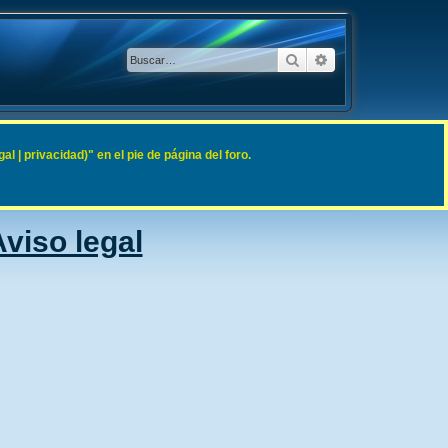
Buscar
Búsqueda avanzad
 | privacidad)" en el pie de página del foro.
viso legal