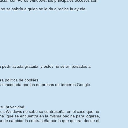
actar con Foros Windows, los principales accesos son:
 no se sabría a quien se le da o recibe la ayuda.
a pedir ayuda gratuita, y estos no serán pasados a
ra política de cookies.
 y almacenada por las empresas de terceros Google
su privacidad.
oros Windows no sabe su contraseña, en el caso que no
ña" que se encuentra en la misma página para logarse,
puede cambiar la contraseña por la que quiera, desde el