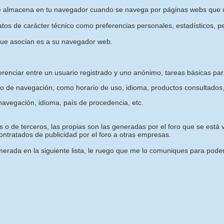
e almacena en tu navegador cuando se navega por páginas webs que u
os de carácter técnico como preferencias personales, estadísticos, pe
que asocian es a su navegador web.
erenciar entre un usuario registrado y uno anónimo, tareas básicas pa
o de navegación, como horario de uso, idioma, productos consultados,
avegación, idioma, país de procedencia, etc.
 o de terceros, las propias son las generadas por el foro que se está vi
ntratados de publicidad por el foro a otras empresas.
rada en la siguiente lista, le ruego que me lo comuniques para poder