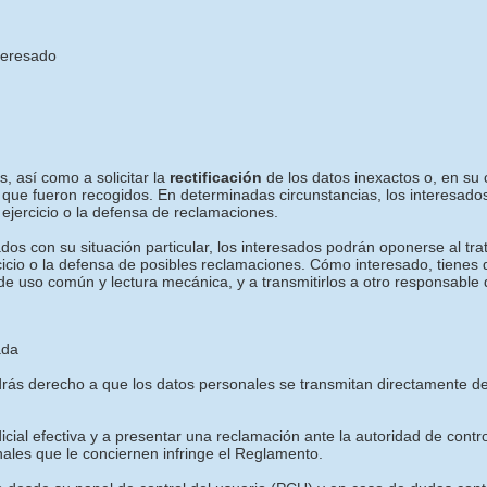
nteresado
, así como a solicitar la
rectificación
de los datos inexactos o, en su c
 que fueron recogidos. En determinadas circunstancias, los interesados
ejercicio o la defensa de reclamaciones.
os con su situación particular, los interesados podrán oponerse al tra
rcicio o la defensa de posibles reclamaciones. Cómo interesado, tienes
de uso común y lectura mecánica, y a transmitirlos a otro responsable 
ada
tendrás derecho a que los datos personales se transmitan directament
icial efectiva y a presentar una reclamación ante la autoridad de contr
nales que le conciernen infringe el Reglamento.