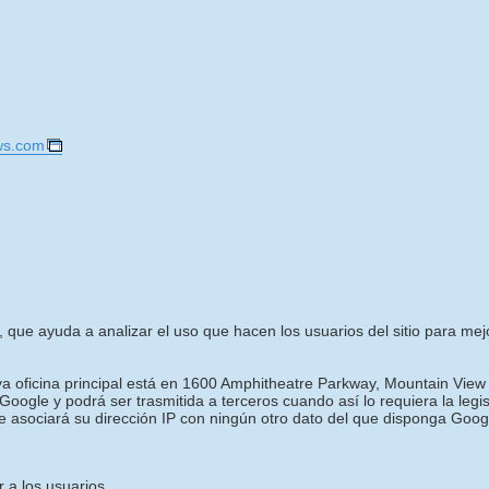
ws.com
, que ayuda a analizar el uso que hacen los usuarios del sitio para mejora
uya oficina principal está en 1600 Amphitheatre Parkway, Mountain View
oogle y podrá ser trasmitida a terceros cuando así lo requiera la legi
e asociará su dirección IP con ningún otro dato del que disponga Goog
 a los usuarios.