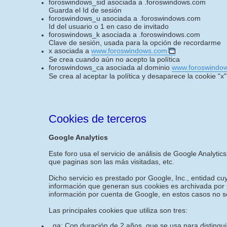
foroswindows_sid asociada a .foroswindows.com
Guarda el Id de sesión
foroswindows_u asociada a .foroswindows.com
Id del usuario o 1 en caso de invitado
foroswindows_k asociada a .foroswindows.com
Clave de sesión, usada para la opción de recordarme
x asociada a
www.foroswindows.com
Se crea cuando aún no acepto la política
foroswindows_ca asociada al dominio
www.foroswindo
Se crea al aceptar la política y desaparece la cookie "x"
Cookies de terceros
Google Analytics
Este foro usa el servicio de análisis de Google Analytics
que paginas son las más visitadas, etc.
Dicho servicio es prestado por Google, Inc., entidad c
información que generan sus cookies es archivada por G
información por cuenta de Google, en estos casos no s
Las principales cookies que utiliza son tres:
_ga: Con duración de 2 años, que se usa para distinguir