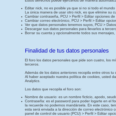
Estos derechos puede ejercerlos de manera automática 
Editar nick, no es posible ya que si no si todo el mund
La única manera de usar otro nick, es que elimine su c
Cambiar contraseña, PCU > Perfil > Editar opciones de
Cambiar correo electrónico, PCU > Perfil > Editar opci
Ver que datos personales tenemos suyos, PCU > Datos 
Descargar sus datos personales para llevarlos a terce
Borrar su cuenta y opcionalmente todos sus mensajes,
Finalidad de tus datos personales
El foro los datos personales que pide son cuatro, los 
terceros.
Además de los datos anteriores recopila entre otros tu d
Al haber aceptado nuestra política de cookies, usted d
Analytics.
Los datos que recopila el foro son:
Nombre de usuario: es un nombre ficticio, apodo, seudó
Contraseña: es el password para poder logarte en el f
la recuerde no podemos mandársela. En este caso, ten
esta será enviada a la dirección de correo electrónico 
panel de control de usuario (PCU) > Perfil > Editar opc