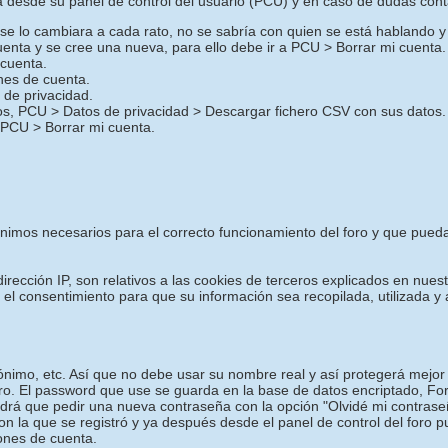
desde su panel de control del usuario (PCU) y en caso de dudas cont
o se lo cambiara a cada rato, no se sabría con quien se está hablando y
uenta y se cree una nueva, para ello debe ir a PCU > Borrar mi cuenta.
 cuenta.
ones de cuenta.
de privacidad.
ros, PCU > Datos de privacidad > Descargar fichero CSV con sus datos.
 PCU > Borrar mi cuenta.
mínimos necesarios para el correcto funcionamiento del foro y que pued
irección IP, son relativos a las cookies de terceros explicados en nuest
a el consentimiento para que su información sea recopilada, utilizada
nimo, etc. Así que no debe usar su nombre real y así protegerá mejor 
oro. El password que use se guarda en la base de datos encriptado, F
drá que pedir una nueva contraseña con la opción "Olvidé mi contrase
con la que se registró y ya después desde el panel de control del foro 
iones de cuenta.