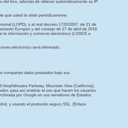
nto del foro, además de obtener automáticamente su IP
ble que usted la visite periódicamente.
ersonal (LOPD), y al real decreto 1720/2007, de 21 de
amento Europeo y del consejo de 27 de abril de 2016
 de la información y comercio electrónico (LSSICE o
orreo electrónico será eliminado.
e se comparten datos prestados bajo sus
00 Amphitheatre Parkway, Mountain View (California),
dor, para así analizar el uso que hacen los usuarios
 archivada por Google en sus servidores de Estados
adrid, y usando el protocolo seguro SSL.
[Enlace