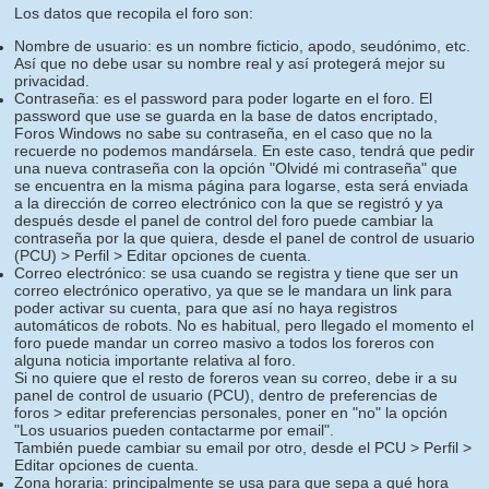
Los datos que recopila el foro son:
Nombre de usuario: es un nombre ficticio, apodo, seudónimo, etc.
Así que no debe usar su nombre real y así protegerá mejor su
privacidad.
Contraseña: es el password para poder logarte en el foro. El
password que use se guarda en la base de datos encriptado,
Foros Windows no sabe su contraseña, en el caso que no la
recuerde no podemos mandársela. En este caso, tendrá que pedir
una nueva contraseña con la opción "Olvidé mi contraseña" que
se encuentra en la misma página para logarse, esta será enviada
a la dirección de correo electrónico con la que se registró y ya
después desde el panel de control del foro puede cambiar la
contraseña por la que quiera, desde el panel de control de usuario
(PCU) > Perfil > Editar opciones de cuenta.
Correo electrónico: se usa cuando se registra y tiene que ser un
correo electrónico operativo, ya que se le mandara un link para
poder activar su cuenta, para que así no haya registros
automáticos de robots. No es habitual, pero llegado el momento el
foro puede mandar un correo masivo a todos los foreros con
alguna noticia importante relativa al foro.
Si no quiere que el resto de foreros vean su correo, debe ir a su
panel de control de usuario (PCU), dentro de preferencias de
foros > editar preferencias personales, poner en "no" la opción
"Los usuarios pueden contactarme por email".
También puede cambiar su email por otro, desde el PCU > Perfil >
Editar opciones de cuenta.
Zona horaria: principalmente se usa para que sepa a qué hora