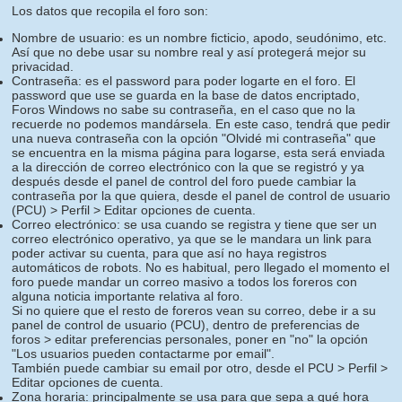
Los datos que recopila el foro son:
Nombre de usuario: es un nombre ficticio, apodo, seudónimo, etc.
Así que no debe usar su nombre real y así protegerá mejor su
privacidad.
Contraseña: es el password para poder logarte en el foro. El
password que use se guarda en la base de datos encriptado,
Foros Windows no sabe su contraseña, en el caso que no la
recuerde no podemos mandársela. En este caso, tendrá que pedir
una nueva contraseña con la opción "Olvidé mi contraseña" que
se encuentra en la misma página para logarse, esta será enviada
a la dirección de correo electrónico con la que se registró y ya
después desde el panel de control del foro puede cambiar la
contraseña por la que quiera, desde el panel de control de usuario
(PCU) > Perfil > Editar opciones de cuenta.
Correo electrónico: se usa cuando se registra y tiene que ser un
correo electrónico operativo, ya que se le mandara un link para
poder activar su cuenta, para que así no haya registros
automáticos de robots. No es habitual, pero llegado el momento el
foro puede mandar un correo masivo a todos los foreros con
alguna noticia importante relativa al foro.
Si no quiere que el resto de foreros vean su correo, debe ir a su
panel de control de usuario (PCU), dentro de preferencias de
foros > editar preferencias personales, poner en "no" la opción
"Los usuarios pueden contactarme por email".
También puede cambiar su email por otro, desde el PCU > Perfil >
Editar opciones de cuenta.
Zona horaria: principalmente se usa para que sepa a qué hora