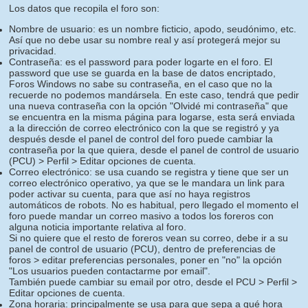
Los datos que recopila el foro son:
Nombre de usuario: es un nombre ficticio, apodo, seudónimo, etc.
Así que no debe usar su nombre real y así protegerá mejor su
privacidad.
Contraseña: es el password para poder logarte en el foro. El
password que use se guarda en la base de datos encriptado,
Foros Windows no sabe su contraseña, en el caso que no la
recuerde no podemos mandársela. En este caso, tendrá que pedir
una nueva contraseña con la opción "Olvidé mi contraseña" que
se encuentra en la misma página para logarse, esta será enviada
a la dirección de correo electrónico con la que se registró y ya
después desde el panel de control del foro puede cambiar la
contraseña por la que quiera, desde el panel de control de usuario
(PCU) > Perfil > Editar opciones de cuenta.
Correo electrónico: se usa cuando se registra y tiene que ser un
correo electrónico operativo, ya que se le mandara un link para
poder activar su cuenta, para que así no haya registros
automáticos de robots. No es habitual, pero llegado el momento el
foro puede mandar un correo masivo a todos los foreros con
alguna noticia importante relativa al foro.
Si no quiere que el resto de foreros vean su correo, debe ir a su
panel de control de usuario (PCU), dentro de preferencias de
foros > editar preferencias personales, poner en "no" la opción
"Los usuarios pueden contactarme por email".
También puede cambiar su email por otro, desde el PCU > Perfil >
Editar opciones de cuenta.
Zona horaria: principalmente se usa para que sepa a qué hora