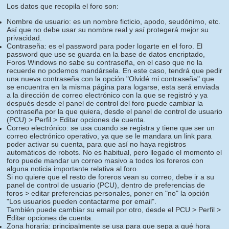
Los datos que recopila el foro son:
Nombre de usuario: es un nombre ficticio, apodo, seudónimo, etc.
Así que no debe usar su nombre real y así protegerá mejor su
privacidad.
Contraseña: es el password para poder logarte en el foro. El
password que use se guarda en la base de datos encriptado,
Foros Windows no sabe su contraseña, en el caso que no la
recuerde no podemos mandársela. En este caso, tendrá que pedir
una nueva contraseña con la opción "Olvidé mi contraseña" que
se encuentra en la misma página para logarse, esta será enviada
a la dirección de correo electrónico con la que se registró y ya
después desde el panel de control del foro puede cambiar la
contraseña por la que quiera, desde el panel de control de usuario
(PCU) > Perfil > Editar opciones de cuenta.
Correo electrónico: se usa cuando se registra y tiene que ser un
correo electrónico operativo, ya que se le mandara un link para
poder activar su cuenta, para que así no haya registros
automáticos de robots. No es habitual, pero llegado el momento el
foro puede mandar un correo masivo a todos los foreros con
alguna noticia importante relativa al foro.
Si no quiere que el resto de foreros vean su correo, debe ir a su
panel de control de usuario (PCU), dentro de preferencias de
foros > editar preferencias personales, poner en "no" la opción
"Los usuarios pueden contactarme por email".
También puede cambiar su email por otro, desde el PCU > Perfil >
Editar opciones de cuenta.
Zona horaria: principalmente se usa para que sepa a qué hora