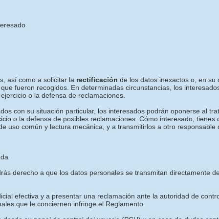
nteresado
, así como a solicitar la
rectificación
de los datos inexactos o, en su c
 que fueron recogidos. En determinadas circunstancias, los interesados
ejercicio o la defensa de reclamaciones.
os con su situación particular, los interesados podrán oponerse al tra
rcicio o la defensa de posibles reclamaciones. Cómo interesado, tienes
de uso común y lectura mecánica, y a transmitirlos a otro responsable 
ada
tendrás derecho a que los datos personales se transmitan directament
icial efectiva y a presentar una reclamación ante la autoridad de contr
nales que le conciernen infringe el Reglamento.