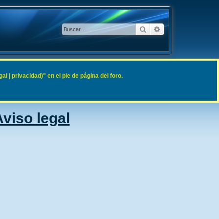
Buscar
Búsqueda avanzad
 | privacidad)" en el pie de página del foro.
viso legal