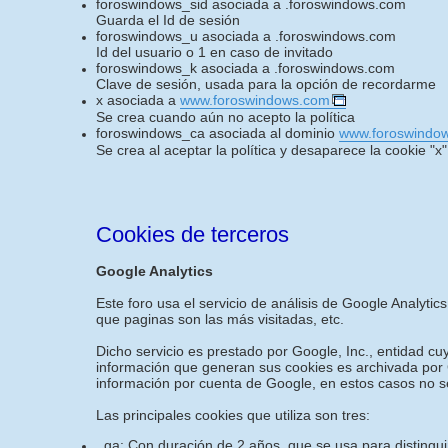
foroswindows_sid asociada a .foroswindows.com
Guarda el Id de sesión
foroswindows_u asociada a .foroswindows.com
Id del usuario o 1 en caso de invitado
foroswindows_k asociada a .foroswindows.com
Clave de sesión, usada para la opción de recordarme
x asociada a
www.foroswindows.com
Se crea cuando aún no acepto la política
foroswindows_ca asociada al dominio
www.foroswindo
Se crea al aceptar la política y desaparece la cookie "x"
Cookies de terceros
Google Analytics
Este foro usa el servicio de análisis de Google Analytics
que paginas son las más visitadas, etc.
Dicho servicio es prestado por Google, Inc., entidad c
información que generan sus cookies es archivada por G
información por cuenta de Google, en estos casos no s
Las principales cookies que utiliza son tres:
_ga: Con duración de 2 años, que se usa para distinguir