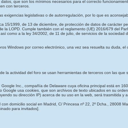
es datos, que son los mínimos necesarios para el correcto funcionamie
ten con terceros.
las exigencias legislativas o de autorregulación, por lo que es aconseja
ica 15/1999, de 13 de diciembre, de protección de datos de carácter p
 de la LOPD. Cumple también con el reglamento (UE) 2016/679 del Parl
 así como a la ley 34/2002, de 11 de julio, de servicios de la sociedad
os Windows por correo electrónico, una vez sea resuelta su duda, el c
o de la actividad del foro se usan herramientas de terceros con las qu
or Google Inc., compañía de Delaware cuya oficina principal está en 16
o Google usa cookies, que son archivos de texto ubicados en su ordena
luyendo su dirección IP) acerca de su uso en la web, será trasmitida y
 con domicilio social en Madrid, C/ Princesa nº 22, 2º Dcha., 28008 M
minado para invitados]
.