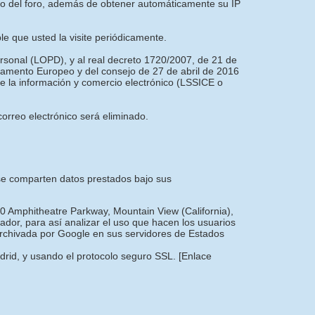
nto del foro, además de obtener automáticamente su IP
ble que usted la visite periódicamente.
ersonal (LOPD), y al real decreto 1720/2007, de 21 de
amento Europeo y del consejo de 27 de abril de 2016
 de la información y comercio electrónico (LSSICE o
orreo electrónico será eliminado.
e se comparten datos prestados bajo sus
00 Amphitheatre Parkway, Mountain View (California),
dor, para así analizar el uso que hacen los usuarios
 archivada por Google en sus servidores de Estados
adrid, y usando el protocolo seguro SSL.
[Enlace