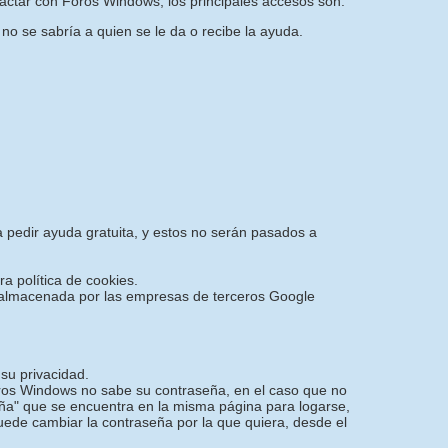
actar con Foros Windows, los principales accesos son:
 no se sabría a quien se le da o recibe la ayuda.
a pedir ayuda gratuita, y estos no serán pasados a
ra política de cookies.
 y almacenada por las empresas de terceros Google
su privacidad.
oros Windows no sabe su contraseña, en el caso que no
ña" que se encuentra en la misma página para logarse,
puede cambiar la contraseña por la que quiera, desde el