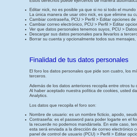
Estos derechos puede ejercerlos de manera automática 
Editar nick, no es posible ya que si no si todo el mund
La única manera de usar otro nick, es que elimine su c
Cambiar contraseña, PCU > Perfil > Editar opciones de
Cambiar correo electrónico, PCU > Perfil > Editar opci
Ver que datos personales tenemos suyos, PCU > Datos 
Descargar sus datos personales para llevarlos a terce
Borrar su cuenta y opcionalmente todos sus mensajes,
Finalidad de tus datos personales
El foro los datos personales que pide son cuatro, los 
terceros.
Además de los datos anteriores recopila entre otros tu d
Al haber aceptado nuestra política de cookies, usted d
Analytics.
Los datos que recopila el foro son:
Nombre de usuario: es un nombre ficticio, apodo, seudó
Contraseña: es el password para poder logarte en el f
la recuerde no podemos mandársela. En este caso, ten
esta será enviada a la dirección de correo electrónico 
panel de control de usuario (PCU) > Perfil > Editar opc