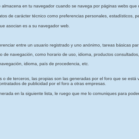
e almacena en tu navegador cuando se navega por páginas webs que u
os de carácter técnico como preferencias personales, estadísticos, pe
que asocian es a su navegador web.
erenciar entre un usuario registrado y uno anónimo, tareas básicas pa
o de navegación, como horario de uso, idioma, productos consultados,
avegación, idioma, país de procedencia, etc.
 o de terceros, las propias son las generadas por el foro que se está vi
ntratados de publicidad por el foro a otras empresas.
rada en la siguiente lista, le ruego que me lo comuniques para poder