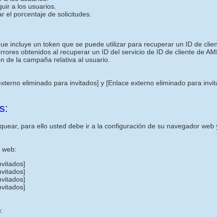
uir a los usuarios.
r el porcentaje de solicitudes.
ncluye un token que se puede utilizar para recuperar un ID de cliente
 errores obtenidos al recuperar un ID del servicio de ID de cliente de AM
n de la campaña relativa al usuario.
externo eliminado para invitados]
y
[Enlace externo eliminado para invi
s:
uear, para ello usted debe ir a la configuración de su navegador web y
s web:
nvitados]
nvitados]
nvitados]
nvitados]
: