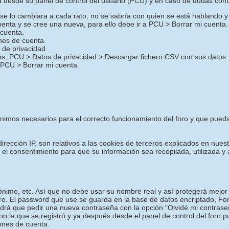
desde su panel de control del usuario (PCU) y en caso de dudas cont
o se lo cambiara a cada rato, no se sabría con quien se está hablando y
uenta y se cree una nueva, para ello debe ir a PCU > Borrar mi cuenta.
 cuenta.
ones de cuenta.
de privacidad.
ros, PCU > Datos de privacidad > Descargar fichero CSV con sus datos.
 PCU > Borrar mi cuenta.
mínimos necesarios para el correcto funcionamiento del foro y que pued
irección IP, son relativos a las cookies de terceros explicados en nuest
a el consentimiento para que su información sea recopilada, utilizada
nimo, etc. Así que no debe usar su nombre real y así protegerá mejor 
oro. El password que use se guarda en la base de datos encriptado, F
drá que pedir una nueva contraseña con la opción "Olvidé mi contrase
con la que se registró y ya después desde el panel de control del foro 
iones de cuenta.