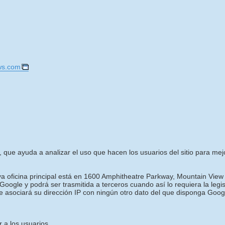
ws.com
, que ayuda a analizar el uso que hacen los usuarios del sitio para mejora
uya oficina principal está en 1600 Amphitheatre Parkway, Mountain View
oogle y podrá ser trasmitida a terceros cuando así lo requiera la legi
e asociará su dirección IP con ningún otro dato del que disponga Goog
 a los usuarios.