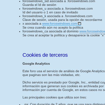
foroswindows_sid asociada a .foroswindows.com
Guarda el Id de sesión
foroswindows_u asociada a .foroswindows.com
Id del usuario o 1 en caso de invitado
foroswindows_k asociada a .foroswindows.com
Clave de sesión, usada para la opción de recordarme
x asociada a
www.foroswindows.com
Se crea cuando aún no acepto la política
foroswindows_ca asociada al dominio
www.foroswindo
Se crea al aceptar la política y desaparece la cookie "x"
Cookies de terceros
Google Analytics
Este foro usa el servicio de análisis de Google Analytics
que paginas son las más visitadas, etc.
Dicho servicio es prestado por Google, Inc., entidad c
información que generan sus cookies es archivada por G
información por cuenta de Google, en estos casos no s
Las principales cookies que utiliza son tres:
_ga: Con duración de 2 años, que se usa para distinguir