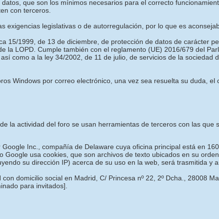
es datos, que son los mínimos necesarios para el correcto funcionamie
ten con terceros.
las exigencias legislativas o de autorregulación, por lo que es aconseja
ica 15/1999, de 13 de diciembre, de protección de datos de carácter p
 de la LOPD. Cumple también con el reglamento (UE) 2016/679 del Parl
 así como a la ley 34/2002, de 11 de julio, de servicios de la sociedad
os Windows por correo electrónico, una vez sea resuelta su duda, el c
o de la actividad del foro se usan herramientas de terceros con las qu
or Google Inc., compañía de Delaware cuya oficina principal está en 16
o Google usa cookies, que son archivos de texto ubicados en su ordena
luyendo su dirección IP) acerca de su uso en la web, será trasmitida y
 con domicilio social en Madrid, C/ Princesa nº 22, 2º Dcha., 28008 M
minado para invitados]
.