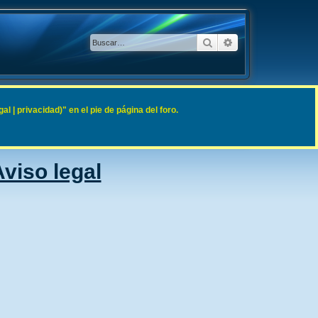
Buscar
Búsqueda avanzad
 | privacidad)" en el pie de página del foro.
viso legal