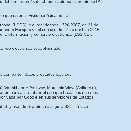
nto del foro, además de obtener automáticamente su IP
ble que usted la visite periódicamente.
ersonal (LOPD), y al real decreto 1720/2007, de 21 de
amento Europeo y del consejo de 27 de abril de 2016
 de la información y comercio electrónico (LSSICE o
orreo electrónico será eliminado.
e se comparten datos prestados bajo sus
00 Amphitheatre Parkway, Mountain View (California),
dor, para así analizar el uso que hacen los usuarios
 archivada por Google en sus servidores de Estados
adrid, y usando el protocolo seguro SSL.
[Enlace