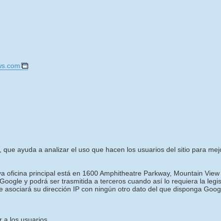
ws.com
, que ayuda a analizar el uso que hacen los usuarios del sitio para mejora
uya oficina principal está en 1600 Amphitheatre Parkway, Mountain View
oogle y podrá ser trasmitida a terceros cuando así lo requiera la legi
e asociará su dirección IP con ningún otro dato del que disponga Goog
 a los usuarios.