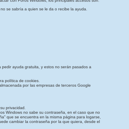
actar con Foros Windows, los principales accesos son:
 no se sabría a quien se le da o recibe la ayuda.
a pedir ayuda gratuita, y estos no serán pasados a
ra política de cookies.
 y almacenada por las empresas de terceros Google
su privacidad.
oros Windows no sabe su contraseña, en el caso que no
ña" que se encuentra en la misma página para logarse,
puede cambiar la contraseña por la que quiera, desde el