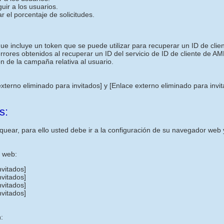
uir a los usuarios.
r el porcentaje de solicitudes.
ncluye un token que se puede utilizar para recuperar un ID de cliente
 errores obtenidos al recuperar un ID del servicio de ID de cliente de AM
n de la campaña relativa al usuario.
externo eliminado para invitados]
y
[Enlace externo eliminado para invi
s:
uear, para ello usted debe ir a la configuración de su navegador web y
s web:
nvitados]
nvitados]
nvitados]
nvitados]
: