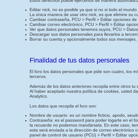
Estos derechos puede ejercerlos de manera automática 
Editar nick, no es posible ya que si no si todo el mund
La única manera de usar otro nick, es que elimine su c
Cambiar contraseña, PCU > Perfil > Editar opciones de
Cambiar correo electrónico, PCU > Perfil > Editar opci
Ver que datos personales tenemos suyos, PCU > Datos 
Descargar sus datos personales para llevarlos a terce
Borrar su cuenta y opcionalmente todos sus mensajes,
Finalidad de tus datos personales
El foro los datos personales que pide son cuatro, los 
terceros.
Además de los datos anteriores recopila entre otros tu d
Al haber aceptado nuestra política de cookies, usted d
Analytics.
Los datos que recopila el foro son:
Nombre de usuario: es un nombre ficticio, apodo, seudó
Contraseña: es el password para poder logarte en el f
la recuerde no podemos mandársela. En este caso, ten
esta será enviada a la dirección de correo electrónico 
panel de control de usuario (PCU) > Perfil > Editar opc