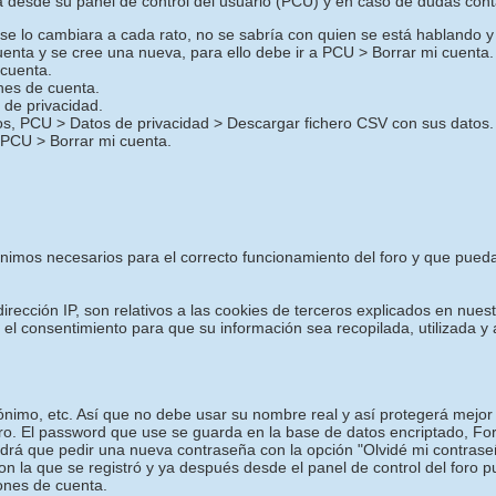
desde su panel de control del usuario (PCU) y en caso de dudas cont
o se lo cambiara a cada rato, no se sabría con quien se está hablando y
uenta y se cree una nueva, para ello debe ir a PCU > Borrar mi cuenta.
 cuenta.
ones de cuenta.
de privacidad.
ros, PCU > Datos de privacidad > Descargar fichero CSV con sus datos.
 PCU > Borrar mi cuenta.
mínimos necesarios para el correcto funcionamiento del foro y que pued
irección IP, son relativos a las cookies de terceros explicados en nuest
a el consentimiento para que su información sea recopilada, utilizada
nimo, etc. Así que no debe usar su nombre real y así protegerá mejor 
oro. El password que use se guarda en la base de datos encriptado, F
drá que pedir una nueva contraseña con la opción "Olvidé mi contrase
con la que se registró y ya después desde el panel de control del foro 
iones de cuenta.