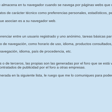
e almacena en tu navegador cuando se navega por páginas webs que u
os de carácter técnico como preferencias personales, estadísticos, pe
que asocian es a su navegador web.
erenciar entre un usuario registrado y uno anónimo, tareas básicas pa
o de navegación, como horario de uso, idioma, productos consultados,
avegación, idioma, país de procedencia, etc.
 o de terceros, las propias son las generadas por el foro que se está vi
ntratados de publicidad por el foro a otras empresas.
rada en la siguiente lista, le ruego que me lo comuniques para poder