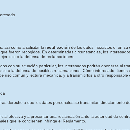
nteresado
, así como a solicitar la
rectificación
de los datos inexactos o, en su c
 que fueron recogidos. En determinadas circunstancias, los interesados
ejercicio o la defensa de reclamaciones.
os con su situación particular, los interesados podrán oponerse al tra
rcicio o la defensa de posibles reclamaciones. Cómo interesado, tienes
de uso común y lectura mecánica, y a transmitirlos a otro responsable 
ada
tendrás derecho a que los datos personales se transmitan directament
icial efectiva y a presentar una reclamación ante la autoridad de contr
nales que le conciernen infringe el Reglamento.