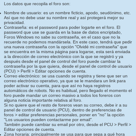
Los datos que recopila el foro son:
Nombre de usuario: es un nombre ficticio, apodo, seudónimo, etc.
Así que no debe usar su nombre real y así protegerá mejor su
privacidad.
Contraseña: es el password para poder logarte en el foro. El
password que use se guarda en la base de datos encriptado,
Foros Windows no sabe su contraseña, en el caso que no la
recuerde no podemos mandársela. En este caso, tendrá que pedir
una nueva contraseña con la opción "Olvidé mi contraseña" que
se encuentra en la misma página para logarse, esta será enviada
a la dirección de correo electrónico con la que se registró y ya
después desde el panel de control del foro puede cambiar la
contraseña por la que quiera, desde el panel de control de usuario
(PCU) > Perfil > Editar opciones de cuenta.
Correo electrónico: se usa cuando se registra y tiene que ser un
correo electrónico operativo, ya que se le mandara un link para
poder activar su cuenta, para que así no haya registros
automáticos de robots. No es habitual, pero llegado el momento el
foro puede mandar un correo masivo a todos los foreros con
alguna noticia importante relativa al foro.
Si no quiere que el resto de foreros vean su correo, debe ir a su
panel de control de usuario (PCU), dentro de preferencias de
foros > editar preferencias personales, poner en "no" la opción
"Los usuarios pueden contactarme por email".
También puede cambiar su email por otro, desde el PCU > Perfil >
Editar opciones de cuenta.
Zona horaria: principalmente se usa para que sepa a qué hora