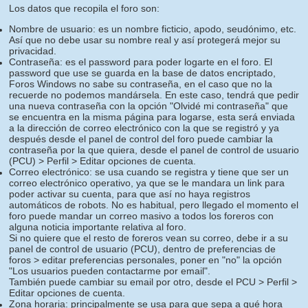
Los datos que recopila el foro son:
Nombre de usuario: es un nombre ficticio, apodo, seudónimo, etc.
Así que no debe usar su nombre real y así protegerá mejor su
privacidad.
Contraseña: es el password para poder logarte en el foro. El
password que use se guarda en la base de datos encriptado,
Foros Windows no sabe su contraseña, en el caso que no la
recuerde no podemos mandársela. En este caso, tendrá que pedir
una nueva contraseña con la opción "Olvidé mi contraseña" que
se encuentra en la misma página para logarse, esta será enviada
a la dirección de correo electrónico con la que se registró y ya
después desde el panel de control del foro puede cambiar la
contraseña por la que quiera, desde el panel de control de usuario
(PCU) > Perfil > Editar opciones de cuenta.
Correo electrónico: se usa cuando se registra y tiene que ser un
correo electrónico operativo, ya que se le mandara un link para
poder activar su cuenta, para que así no haya registros
automáticos de robots. No es habitual, pero llegado el momento el
foro puede mandar un correo masivo a todos los foreros con
alguna noticia importante relativa al foro.
Si no quiere que el resto de foreros vean su correo, debe ir a su
panel de control de usuario (PCU), dentro de preferencias de
foros > editar preferencias personales, poner en "no" la opción
"Los usuarios pueden contactarme por email".
También puede cambiar su email por otro, desde el PCU > Perfil >
Editar opciones de cuenta.
Zona horaria: principalmente se usa para que sepa a qué hora