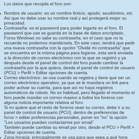
Los datos que recopila el foro son:
Nombre de usuario: es un nombre ficticio, apodo, seudónimo, etc.
Así que no debe usar su nombre real y así protegerá mejor su
privacidad.
Contraseña: es el password para poder logarte en el foro. El
password que use se guarda en la base de datos encriptado,
Foros Windows no sabe su contraseña, en el caso que no la
recuerde no podemos mandársela. En este caso, tendrá que pedir
una nueva contraseña con la opción "Olvidé mi contraseña" que
se encuentra en la misma página para logarse, esta será enviada
a la dirección de correo electrónico con la que se registró y ya
después desde el panel de control del foro puede cambiar la
contraseña por la que quiera, desde el panel de control de usuario
(PCU) > Perfil > Editar opciones de cuenta.
Correo electrónico: se usa cuando se registra y tiene que ser un
correo electrónico operativo, ya que se le mandara un link para
poder activar su cuenta, para que así no haya registros
automáticos de robots. No es habitual, pero llegado el momento el
foro puede mandar un correo masivo a todos los foreros con
alguna noticia importante relativa al foro.
Si no quiere que el resto de foreros vean su correo, debe ir a su
panel de control de usuario (PCU), dentro de preferencias de
foros > editar preferencias personales, poner en "no" la opción
"Los usuarios pueden contactarme por email".
También puede cambiar su email por otro, desde el PCU > Perfil >
Editar opciones de cuenta.
Zona horaria: principalmente se usa para que sepa a qué hora