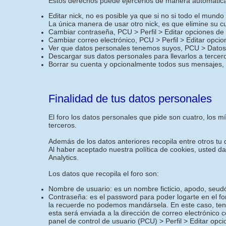
Estos derechos puede ejercerlos de manera automática 
Editar nick, no es posible ya que si no si todo el mund
La única manera de usar otro nick, es que elimine su c
Cambiar contraseña, PCU > Perfil > Editar opciones de
Cambiar correo electrónico, PCU > Perfil > Editar opci
Ver que datos personales tenemos suyos, PCU > Datos 
Descargar sus datos personales para llevarlos a terce
Borrar su cuenta y opcionalmente todos sus mensajes,
Finalidad de tus datos personales
El foro los datos personales que pide son cuatro, los 
terceros.
Además de los datos anteriores recopila entre otros tu d
Al haber aceptado nuestra política de cookies, usted d
Analytics.
Los datos que recopila el foro son:
Nombre de usuario: es un nombre ficticio, apodo, seudó
Contraseña: es el password para poder logarte en el f
la recuerde no podemos mandársela. En este caso, ten
esta será enviada a la dirección de correo electrónico 
panel de control de usuario (PCU) > Perfil > Editar opc