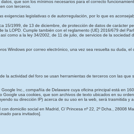
es datos, que son los mínimos necesarios para el correcto funcionamie
ten con terceros.
las exigencias legislativas o de autorregulación, por lo que es aconseja
ica 15/1999, de 13 de diciembre, de protección de datos de carácter p
 de la LOPD. Cumple también con el reglamento (UE) 2016/679 del Parl
 así como a la ley 34/2002, de 11 de julio, de servicios de la sociedad
os Windows por correo electrónico, una vez sea resuelta su duda, el c
o de la actividad del foro se usan herramientas de terceros con las qu
or Google Inc., compañía de Delaware cuya oficina principal está en 16
o Google usa cookies, que son archivos de texto ubicados en su ordena
luyendo su dirección IP) acerca de su uso en la web, será trasmitida y
 con domicilio social en Madrid, C/ Princesa nº 22, 2º Dcha., 28008 M
minado para invitados]
.