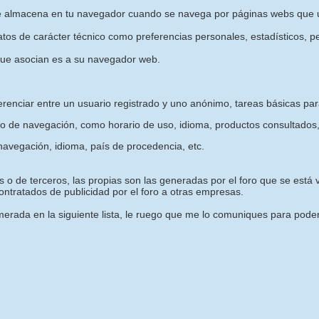
e almacena en tu navegador cuando se navega por páginas webs que u
os de carácter técnico como preferencias personales, estadísticos, pe
que asocian es a su navegador web.
erenciar entre un usuario registrado y uno anónimo, tareas básicas pa
o de navegación, como horario de uso, idioma, productos consultados,
avegación, idioma, país de procedencia, etc.
 o de terceros, las propias son las generadas por el foro que se está vi
ntratados de publicidad por el foro a otras empresas.
rada en la siguiente lista, le ruego que me lo comuniques para poder