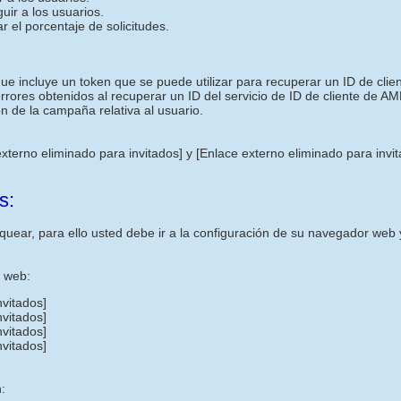
uir a los usuarios.
r el porcentaje de solicitudes.
ncluye un token que se puede utilizar para recuperar un ID de cliente
 errores obtenidos al recuperar un ID del servicio de ID de cliente de AM
n de la campaña relativa al usuario.
externo eliminado para invitados]
y
[Enlace externo eliminado para invi
s:
uear, para ello usted debe ir a la configuración de su navegador web y
s web:
nvitados]
nvitados]
nvitados]
nvitados]
: