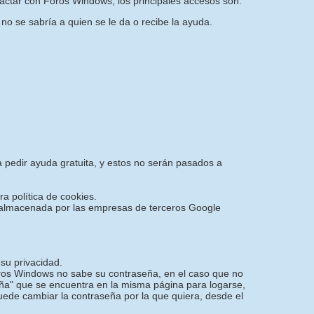
actar con Foros Windows, los principales accesos son:
 no se sabría a quien se le da o recibe la ayuda.
a pedir ayuda gratuita, y estos no serán pasados a
ra política de cookies.
 y almacenada por las empresas de terceros Google
su privacidad.
oros Windows no sabe su contraseña, en el caso que no
ña" que se encuentra en la misma página para logarse,
puede cambiar la contraseña por la que quiera, desde el