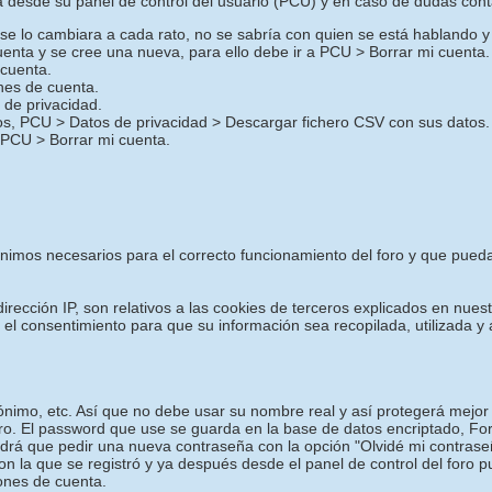
desde su panel de control del usuario (PCU) y en caso de dudas cont
o se lo cambiara a cada rato, no se sabría con quien se está hablando y
uenta y se cree una nueva, para ello debe ir a PCU > Borrar mi cuenta.
 cuenta.
ones de cuenta.
de privacidad.
ros, PCU > Datos de privacidad > Descargar fichero CSV con sus datos.
 PCU > Borrar mi cuenta.
mínimos necesarios para el correcto funcionamiento del foro y que pued
irección IP, son relativos a las cookies de terceros explicados en nuest
a el consentimiento para que su información sea recopilada, utilizada
nimo, etc. Así que no debe usar su nombre real y así protegerá mejor 
oro. El password que use se guarda en la base de datos encriptado, F
drá que pedir una nueva contraseña con la opción "Olvidé mi contrase
con la que se registró y ya después desde el panel de control del foro 
iones de cuenta.