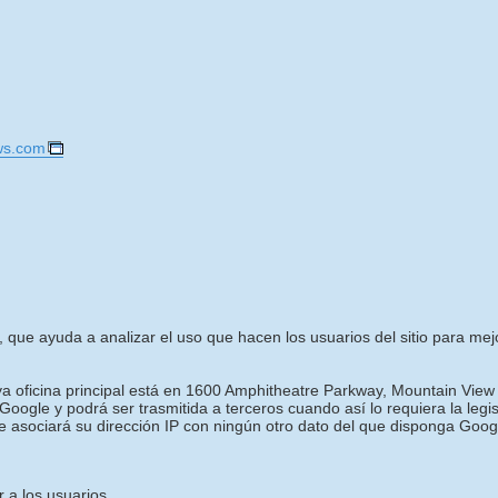
ws.com
, que ayuda a analizar el uso que hacen los usuarios del sitio para mejora
uya oficina principal está en 1600 Amphitheatre Parkway, Mountain View
oogle y podrá ser trasmitida a terceros cuando así lo requiera la legi
e asociará su dirección IP con ningún otro dato del que disponga Goog
 a los usuarios.