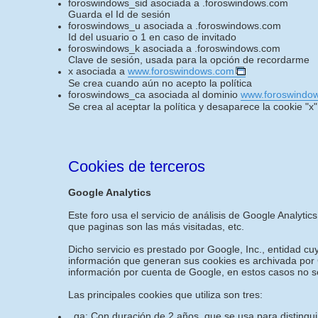
foroswindows_sid asociada a .foroswindows.com
Guarda el Id de sesión
foroswindows_u asociada a .foroswindows.com
Id del usuario o 1 en caso de invitado
foroswindows_k asociada a .foroswindows.com
Clave de sesión, usada para la opción de recordarme
x asociada a
www.foroswindows.com
Se crea cuando aún no acepto la política
foroswindows_ca asociada al dominio
www.foroswindo
Se crea al aceptar la política y desaparece la cookie "x"
Cookies de terceros
Google Analytics
Este foro usa el servicio de análisis de Google Analytics
que paginas son las más visitadas, etc.
Dicho servicio es prestado por Google, Inc., entidad c
información que generan sus cookies es archivada por G
información por cuenta de Google, en estos casos no s
Las principales cookies que utiliza son tres:
_ga: Con duración de 2 años, que se usa para distinguir