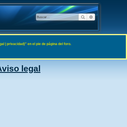
Buscar
Búsqueda avanzad
 | privacidad)" en el pie de página del foro.
viso legal