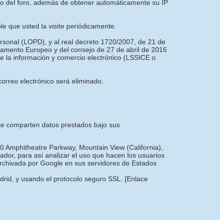
nto del foro, además de obtener automáticamente su IP
ble que usted la visite periódicamente.
ersonal (LOPD), y al real decreto 1720/2007, de 21 de
amento Europeo y del consejo de 27 de abril de 2016
 de la información y comercio electrónico (LSSICE o
orreo electrónico será eliminado.
e se comparten datos prestados bajo sus
00 Amphitheatre Parkway, Mountain View (California),
dor, para así analizar el uso que hacen los usuarios
 archivada por Google en sus servidores de Estados
adrid, y usando el protocolo seguro SSL.
[Enlace