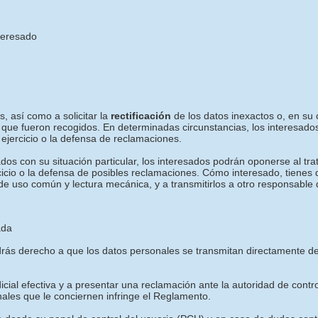
nteresado
, así como a solicitar la
rectificación
de los datos inexactos o, en su c
 que fueron recogidos. En determinadas circunstancias, los interesados
ejercicio o la defensa de reclamaciones.
os con su situación particular, los interesados podrán oponerse al tra
rcicio o la defensa de posibles reclamaciones. Cómo interesado, tienes
de uso común y lectura mecánica, y a transmitirlos a otro responsable 
ada
tendrás derecho a que los datos personales se transmitan directament
icial efectiva y a presentar una reclamación ante la autoridad de contr
nales que le conciernen infringe el Reglamento.