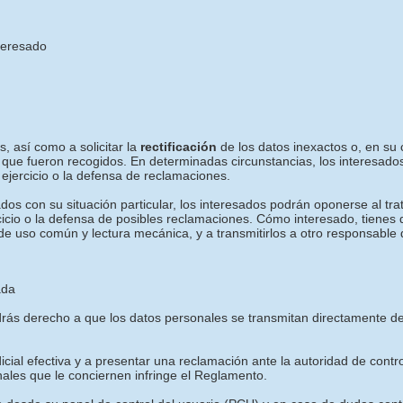
nteresado
, así como a solicitar la
rectificación
de los datos inexactos o, en su c
 que fueron recogidos. En determinadas circunstancias, los interesados
ejercicio o la defensa de reclamaciones.
os con su situación particular, los interesados podrán oponerse al tra
rcicio o la defensa de posibles reclamaciones. Cómo interesado, tienes
de uso común y lectura mecánica, y a transmitirlos a otro responsable 
ada
tendrás derecho a que los datos personales se transmitan directament
icial efectiva y a presentar una reclamación ante la autoridad de contr
nales que le conciernen infringe el Reglamento.