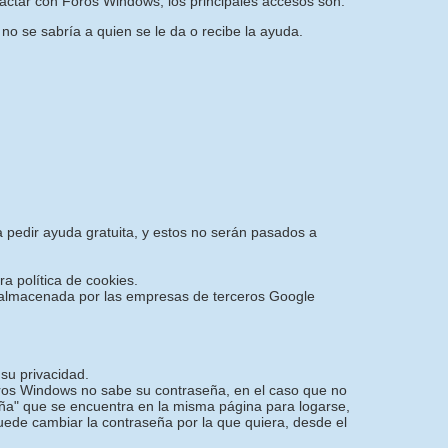
actar con Foros Windows, los principales accesos son:
 no se sabría a quien se le da o recibe la ayuda.
a pedir ayuda gratuita, y estos no serán pasados a
ra política de cookies.
 y almacenada por las empresas de terceros Google
su privacidad.
oros Windows no sabe su contraseña, en el caso que no
ña" que se encuentra en la misma página para logarse,
puede cambiar la contraseña por la que quiera, desde el