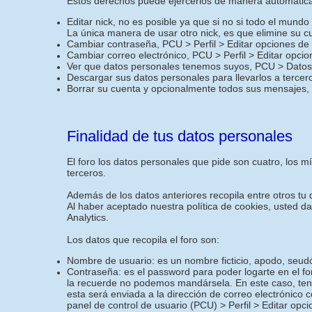
Estos derechos puede ejercerlos de manera automática 
Editar nick, no es posible ya que si no si todo el mund
La única manera de usar otro nick, es que elimine su c
Cambiar contraseña, PCU > Perfil > Editar opciones de
Cambiar correo electrónico, PCU > Perfil > Editar opci
Ver que datos personales tenemos suyos, PCU > Datos 
Descargar sus datos personales para llevarlos a terce
Borrar su cuenta y opcionalmente todos sus mensajes,
Finalidad de tus datos personales
El foro los datos personales que pide son cuatro, los 
terceros.
Además de los datos anteriores recopila entre otros tu d
Al haber aceptado nuestra política de cookies, usted d
Analytics.
Los datos que recopila el foro son:
Nombre de usuario: es un nombre ficticio, apodo, seudó
Contraseña: es el password para poder logarte en el f
la recuerde no podemos mandársela. En este caso, ten
esta será enviada a la dirección de correo electrónico 
panel de control de usuario (PCU) > Perfil > Editar opc