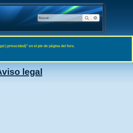
Buscar
Búsqueda avanzad
 | privacidad)" en el pie de página del foro.
viso legal