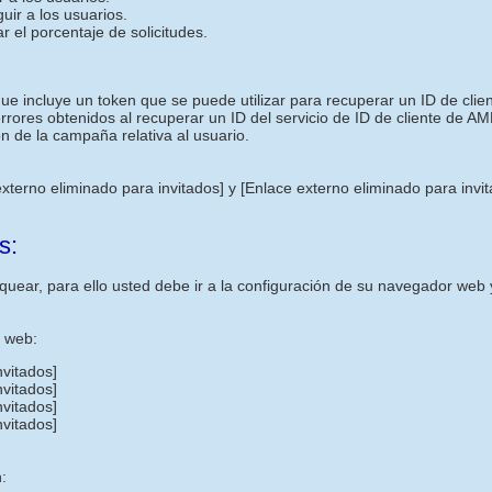
uir a los usuarios.
r el porcentaje de solicitudes.
ncluye un token que se puede utilizar para recuperar un ID de cliente
 errores obtenidos al recuperar un ID del servicio de ID de cliente de AM
n de la campaña relativa al usuario.
externo eliminado para invitados]
y
[Enlace externo eliminado para invi
s:
uear, para ello usted debe ir a la configuración de su navegador web y
s web:
nvitados]
nvitados]
nvitados]
nvitados]
: