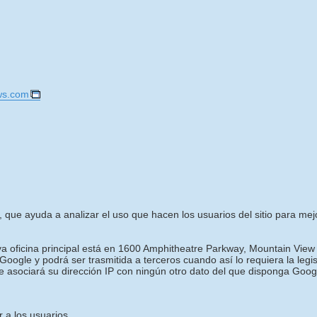
ws.com
, que ayuda a analizar el uso que hacen los usuarios del sitio para mejora
uya oficina principal está en 1600 Amphitheatre Parkway, Mountain View
oogle y podrá ser trasmitida a terceros cuando así lo requiera la legi
e asociará su dirección IP con ningún otro dato del que disponga Goog
 a los usuarios.