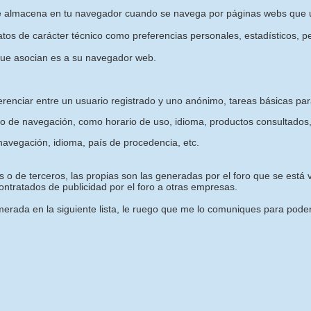
e almacena en tu navegador cuando se navega por páginas webs que u
os de carácter técnico como preferencias personales, estadísticos, pe
que asocian es a su navegador web.
erenciar entre un usuario registrado y uno anónimo, tareas básicas pa
o de navegación, como horario de uso, idioma, productos consultados,
avegación, idioma, país de procedencia, etc.
 o de terceros, las propias son las generadas por el foro que se está vi
ntratados de publicidad por el foro a otras empresas.
rada en la siguiente lista, le ruego que me lo comuniques para poder