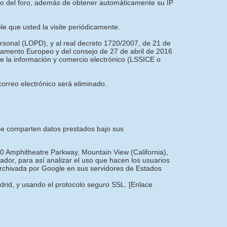
nto del foro, además de obtener automáticamente su IP
ble que usted la visite periódicamente.
ersonal (LOPD), y al real decreto 1720/2007, de 21 de
amento Europeo y del consejo de 27 de abril de 2016
 de la información y comercio electrónico (LSSICE o
orreo electrónico será eliminado.
e se comparten datos prestados bajo sus
00 Amphitheatre Parkway, Mountain View (California),
dor, para así analizar el uso que hacen los usuarios
 archivada por Google en sus servidores de Estados
adrid, y usando el protocolo seguro SSL.
[Enlace