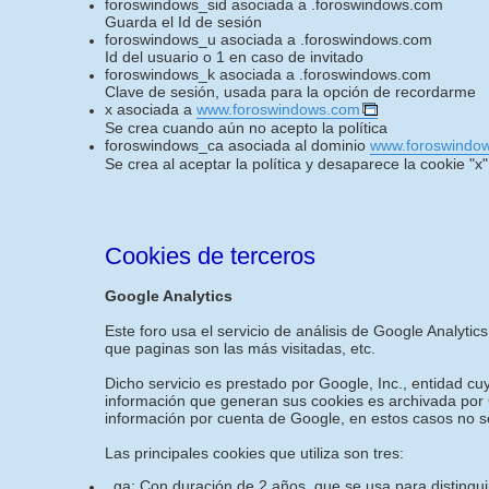
foroswindows_sid asociada a .foroswindows.com
Guarda el Id de sesión
foroswindows_u asociada a .foroswindows.com
Id del usuario o 1 en caso de invitado
foroswindows_k asociada a .foroswindows.com
Clave de sesión, usada para la opción de recordarme
x asociada a
www.foroswindows.com
Se crea cuando aún no acepto la política
foroswindows_ca asociada al dominio
www.foroswindo
Se crea al aceptar la política y desaparece la cookie "x"
Cookies de terceros
Google Analytics
Este foro usa el servicio de análisis de Google Analytics
que paginas son las más visitadas, etc.
Dicho servicio es prestado por Google, Inc., entidad c
información que generan sus cookies es archivada por G
información por cuenta de Google, en estos casos no s
Las principales cookies que utiliza son tres:
_ga: Con duración de 2 años, que se usa para distinguir