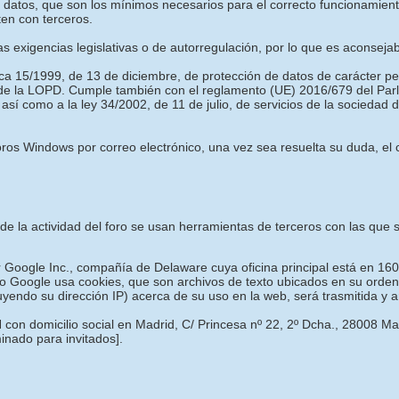
es datos, que son los mínimos necesarios para el correcto funcionamie
ten con terceros.
las exigencias legislativas o de autorregulación, por lo que es aconseja
ica 15/1999, de 13 de diciembre, de protección de datos de carácter p
 de la LOPD. Cumple también con el reglamento (UE) 2016/679 del Parl
 así como a la ley 34/2002, de 11 de julio, de servicios de la sociedad
os Windows por correo electrónico, una vez sea resuelta su duda, el c
o de la actividad del foro se usan herramientas de terceros con las qu
or Google Inc., compañía de Delaware cuya oficina principal está en 16
o Google usa cookies, que son archivos de texto ubicados en su ordena
luyendo su dirección IP) acerca de su uso en la web, será trasmitida y
 con domicilio social en Madrid, C/ Princesa nº 22, 2º Dcha., 28008 M
minado para invitados]
.