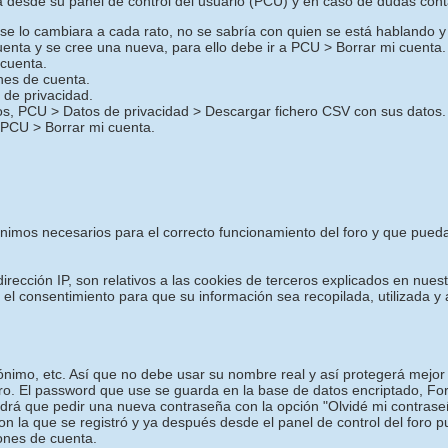
desde su panel de control del usuario (PCU) y en caso de dudas cont
o se lo cambiara a cada rato, no se sabría con quien se está hablando y
uenta y se cree una nueva, para ello debe ir a PCU > Borrar mi cuenta.
 cuenta.
ones de cuenta.
de privacidad.
ros, PCU > Datos de privacidad > Descargar fichero CSV con sus datos.
 PCU > Borrar mi cuenta.
mínimos necesarios para el correcto funcionamiento del foro y que pued
irección IP, son relativos a las cookies de terceros explicados en nuest
a el consentimiento para que su información sea recopilada, utilizada
nimo, etc. Así que no debe usar su nombre real y así protegerá mejor 
oro. El password que use se guarda en la base de datos encriptado, F
drá que pedir una nueva contraseña con la opción "Olvidé mi contrase
con la que se registró y ya después desde el panel de control del foro 
iones de cuenta.