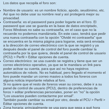
Los datos que recopila el foro son:
Nombre de usuario: es un nombre ficticio, apodo, seudónimo, etc.
Así que no debe usar su nombre real y así protegerá mejor su
privacidad.
Contraseña: es el password para poder logarte en el foro. El
password que use se guarda en la base de datos encriptado,
Foros Windows no sabe su contraseña, en el caso que no la
recuerde no podemos mandársela. En este caso, tendrá que pedir
una nueva contraseña con la opción "Olvidé mi contraseña" que
se encuentra en la misma página para logarse, esta será enviada
a la dirección de correo electrónico con la que se registró y ya
después desde el panel de control del foro puede cambiar la
contraseña por la que quiera, desde el panel de control de usuario
(PCU) > Perfil > Editar opciones de cuenta.
Correo electrónico: se usa cuando se registra y tiene que ser un
correo electrónico operativo, ya que se le mandara un link para
poder activar su cuenta, para que así no haya registros
automáticos de robots. No es habitual, pero llegado el momento el
foro puede mandar un correo masivo a todos los foreros con
alguna noticia importante relativa al foro.
Si no quiere que el resto de foreros vean su correo, debe ir a su
panel de control de usuario (PCU), dentro de preferencias de
foros > editar preferencias personales, poner en "no" la opción
"Los usuarios pueden contactarme por email".
También puede cambiar su email por otro, desde el PCU > Perfil >
Editar opciones de cuenta.
Zona horaria: principalmente se usa para que sepa a qué hora