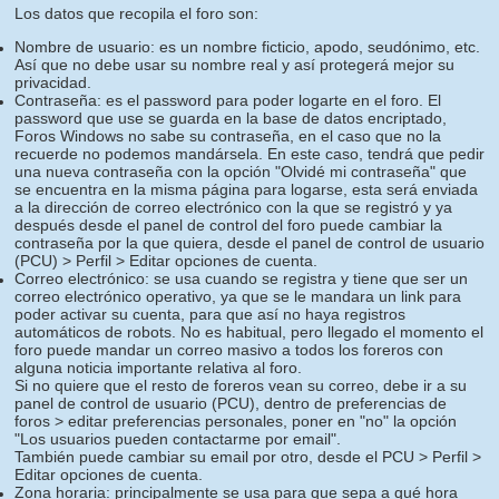
Los datos que recopila el foro son:
Nombre de usuario: es un nombre ficticio, apodo, seudónimo, etc.
Así que no debe usar su nombre real y así protegerá mejor su
privacidad.
Contraseña: es el password para poder logarte en el foro. El
password que use se guarda en la base de datos encriptado,
Foros Windows no sabe su contraseña, en el caso que no la
recuerde no podemos mandársela. En este caso, tendrá que pedir
una nueva contraseña con la opción "Olvidé mi contraseña" que
se encuentra en la misma página para logarse, esta será enviada
a la dirección de correo electrónico con la que se registró y ya
después desde el panel de control del foro puede cambiar la
contraseña por la que quiera, desde el panel de control de usuario
(PCU) > Perfil > Editar opciones de cuenta.
Correo electrónico: se usa cuando se registra y tiene que ser un
correo electrónico operativo, ya que se le mandara un link para
poder activar su cuenta, para que así no haya registros
automáticos de robots. No es habitual, pero llegado el momento el
foro puede mandar un correo masivo a todos los foreros con
alguna noticia importante relativa al foro.
Si no quiere que el resto de foreros vean su correo, debe ir a su
panel de control de usuario (PCU), dentro de preferencias de
foros > editar preferencias personales, poner en "no" la opción
"Los usuarios pueden contactarme por email".
También puede cambiar su email por otro, desde el PCU > Perfil >
Editar opciones de cuenta.
Zona horaria: principalmente se usa para que sepa a qué hora