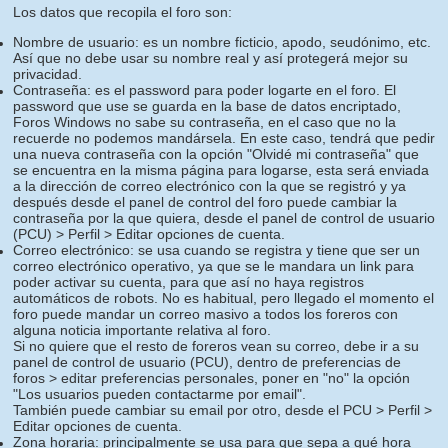
Los datos que recopila el foro son:
Nombre de usuario: es un nombre ficticio, apodo, seudónimo, etc.
Así que no debe usar su nombre real y así protegerá mejor su
privacidad.
Contraseña: es el password para poder logarte en el foro. El
password que use se guarda en la base de datos encriptado,
Foros Windows no sabe su contraseña, en el caso que no la
recuerde no podemos mandársela. En este caso, tendrá que pedir
una nueva contraseña con la opción "Olvidé mi contraseña" que
se encuentra en la misma página para logarse, esta será enviada
a la dirección de correo electrónico con la que se registró y ya
después desde el panel de control del foro puede cambiar la
contraseña por la que quiera, desde el panel de control de usuario
(PCU) > Perfil > Editar opciones de cuenta.
Correo electrónico: se usa cuando se registra y tiene que ser un
correo electrónico operativo, ya que se le mandara un link para
poder activar su cuenta, para que así no haya registros
automáticos de robots. No es habitual, pero llegado el momento el
foro puede mandar un correo masivo a todos los foreros con
alguna noticia importante relativa al foro.
Si no quiere que el resto de foreros vean su correo, debe ir a su
panel de control de usuario (PCU), dentro de preferencias de
foros > editar preferencias personales, poner en "no" la opción
"Los usuarios pueden contactarme por email".
También puede cambiar su email por otro, desde el PCU > Perfil >
Editar opciones de cuenta.
Zona horaria: principalmente se usa para que sepa a qué hora